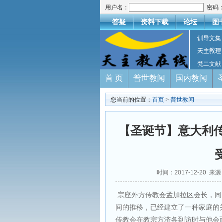
用户名：
密码
答疑
资料下载
论坛
图
训导文集
天主教理
梵二文献
首 页
普世教闻
国内教闻
您当前的位置：
首页
>
普世教闻
【圣诞节】意大利传
时间：2017-12-20 来
宗座外方传教会孟加拉区会长，同
间的推移，已经建立了一种家庭的
传教会在教宗方济各到访时与他会