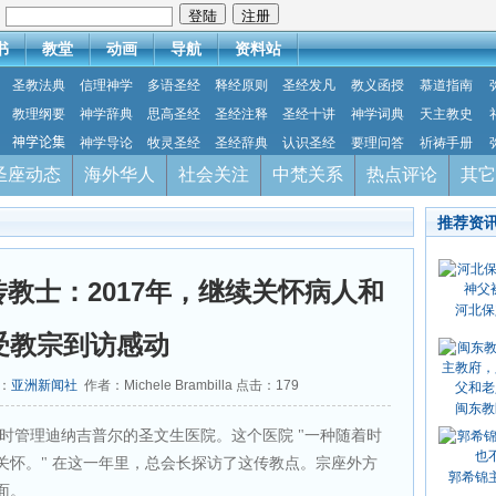
：
书
教堂
动画
导航
资料站
圣教法典
信理神学
多语圣经
释经原则
圣经发凡
教义函授
慕道指南
教理纲要
神学辞典
思高圣经
圣经注释
圣经十讲
神学词典
天主教史
神学论集
神学导论
牧灵圣经
圣经辞典
认识圣经
要理问答
祈祷手册
圣座动态
海外华人
社会关注
中梵关系
热点评论
其它
推荐资
教士：2017年，继续关怀病人和
河北保
受教宗到访感动
源：
亚洲新闻社
作者：Michele Brambilla 点击：
179
闽东教
时管理迪纳吉普尔的圣文生医院。这个医院 "一种随着时
关怀。" 在这一年里，总会长探访了这传教点。宗座外方
郭希锦
面。