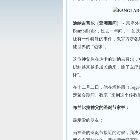
迪纳吉普尔（亚洲新闻）
-
宗座外方
Brambilla)说，过去一年间
还有一件特殊的事件，教宗方济各
徒世界的 "边缘"。
这位神父住在达卡的迪纳吉普尔，
识到越来越多居民前来，除了医疗
怀"。
在十二月二日，他在塔格恩（Tejg
定聚会期间。教宗 "来到这个传教
布兰比拉神父的圣诞节家
书
：
最亲爱的朋友：
当神圣的圣诞节接近的时候，我决