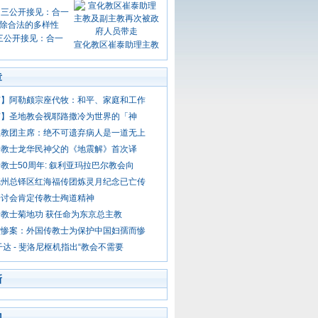
三公开接见：合一
宣化教区崔泰助理主教
章
节】阿勒颇宗座代牧：和平、家庭和工作
节】圣地教会视耶路撒冷为世界的「神
主教团主席：绝不可遗弃病人是一道无上
传教士龙华民神父的《地震解》首次译
教士50周年: 叙利亚玛拉巴尔教会向
抚州总铎区红海福传团炼灵月纪念已亡传
研讨会肯定传教士殉道精神
教士菊地功 获任命为东京总主教
堂惨案：外国传教士为保护中国妇孺而惨
干达 - 斐洛尼枢机指出“教会不需要
新
门