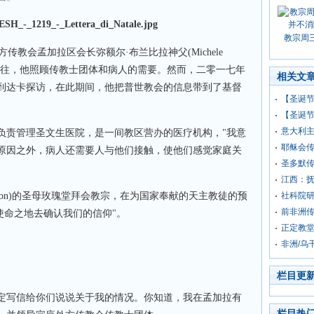
教宗周
传教会孟加拉区会长弥额尔·布兰比拉神父(Michele
，一如既往，他照顾传教士团体和病人的需要。然而，二零一七年
相关文
到达卡探访，在此期间，他把普世教会的信息带到了基督
【圣诞
【圣诞
意大利
负责管理圣文生医院，是一间教区营办的医疗机构，"我意
耶稣会
原因之外，病人还需要人与他们接触，使他们感觉家庭关
圣多默传
江西：
aon)的圣母玫瑰堂拜会教宗，在为国家奉献的天主教徒的预
社科院
前非洲传
使命之地去确认我们的信仰"。
正定教
非洲/乌
栏目更
定写信给你们说说关于我的情况。你知道，我在孟加拉有
栏目热