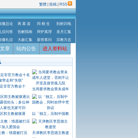
繁體
|
投稿
|
RSS
弥撒总论
再 慕 道
同 根 生
剖析闪电
礼仪问答
告解指南
辩护真理
圣月汇集
弥撒礼仪
大赦汇集
新答客问
宗教方志
文章
站内公告
进入资料站
讯
定非官方教会十
当局要求教会禁未成年
区郭主教被驱逐
以「独立」压制中国教
主教：情愿被打压
天津教区李思德主教逝