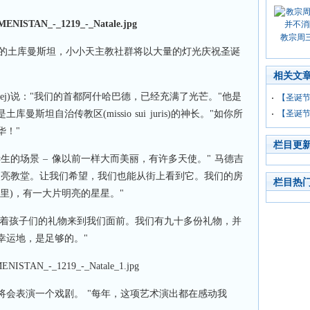
教宗周
的土库曼斯坦，小小天主教社群将以大量的灯光庆祝圣诞
。
相关文
j Madej)说："我们的首都阿什哈巴德，已经充满了光芒。"他是
【圣诞
斯坦自治传教区(missio sui juris)的神长。"如你所
【圣诞
华！"
栏目更
生的场景 – 像以前一样大而美丽，有许多天使。" 马德吉
照亮教堂。让我们希望，我们也能从街上看到它。我们的房
栏目热
里)，有一大片明亮的星星。"
ck)带着孩子们的礼物来到我们面前。我们有九十多份礼物，并
幸运地，是足够的。"
将会表演一个戏剧。 "每年，这项艺术演出都在感动我