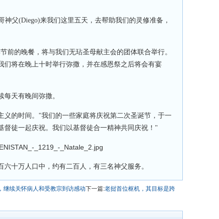
哥神父(Diego)来我们这里五天，去帮助我们的灵修准备，
"
诞节前的晚餐，将与我们无玷圣母献主会的团体联合举行。
我们将在晚上十时举行弥撒，并在感恩祭之后将会有宴
续每天有晚间弥撒。
主义的时间。"我们的一些家庭将庆祝第二次圣诞节，于一
基督徒一起庆祝。我们以基督徒合一精神共同庆祝！"
百六十万人口中，约有二百人，有三名神父服务。
年，继续关怀病人和受教宗到访感动
下一篇:
老挝首位枢机，其目标是跨