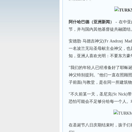
阿什哈巴德（亚洲新闻）
-
在中亚
节，并与国内其他基督徒共融团结
安德肋·马德吉神父(Fr Andrze
一名波兰无玷圣母献主会神父，也是土库曼
知，亚洲人喜欢光明：不要东方豪
"我们的年轻人已经准备好了耶稣诞
神父特别提到。"他们一直在照顾
子前面(与教堂，是在同一所建筑物
"不久前某一天，圣尼克(St Ni
恐怕可能会不足够分给每一个人。
在圣诞节八日庆期结束时，孩子们