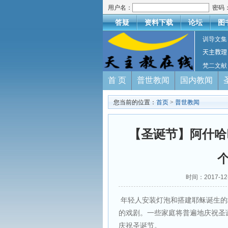
用户名：
密码
答疑
资料下载
论坛
图
训导文集
天主教理
梵二文献
首 页
普世教闻
国内教闻
您当前的位置：
首页
>
普世教闻
【圣诞节】阿什哈
个
时间：2017-1
年轻人安装灯泡和搭建耶稣诞生的
的戏剧。一些家庭将普遍地庆祝圣
庆祝圣诞节。