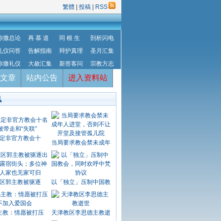
繁體
|
投稿
|
RSS
弥撒总论
再 慕 道
同 根 生
剖析闪电
礼仪问答
告解指南
辩护真理
圣月汇集
弥撒礼仪
大赦汇集
新答客问
宗教方志
文章
站内公告
进入资料站
讯
定非官方教会十
当局要求教会禁未成年
区郭主教被驱逐
以「独立」压制中国教
主教：情愿被打压
天津教区李思德主教逝