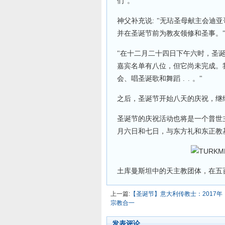
们"。
神父补充说: "无玷圣母献主会迪亚
并在圣诞节前为教友领修和圣事。
"在十二月二十四日下午六时，圣
嘉宾名单有八位，但它尚未完成。
会、唱圣诞歌和舞蹈 . . 。"
之后，圣诞节开始八天的庆祝，继
圣诞节的庆祝活动也将是一个普世
月六日和七日，与东方礼和东正教
土库曼斯坦中的天主教团体，在五
上一篇:
【圣诞节】意大利传教士：2017
宗教合一
发表评论