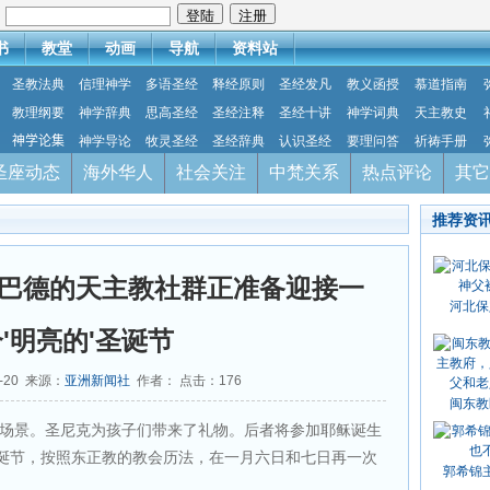
：
书
教堂
动画
导航
资料站
圣教法典
信理神学
多语圣经
释经原则
圣经发凡
教义函授
慕道指南
教理纲要
神学辞典
思高圣经
圣经注释
圣经十讲
神学词典
天主教史
神学论集
神学导论
牧灵圣经
圣经辞典
认识圣经
要理问答
祈祷手册
圣座动态
海外华人
社会关注
中梵关系
热点评论
其它
推荐资
巴德的天主教社群正准备迎接一
河北保
'明亮的'圣诞节
2-20 来源：
亚洲新闻社
作者： 点击：
176
闽东教
场景。圣尼克为孩子们带来了礼物。后者将参加耶稣诞生
诞节，按照东正教的教会历法，在一月六日和七日再一次
郭希锦