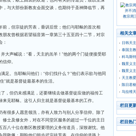
新教友，献上由衷的欢迎；也向有关的传道员，致以至深
中，与大部份新教友会面交谈，也期待于圣神降临节，再
。
教宗周
年前，但宗徒的芳表，垂训后世；他们与耶稣的首次相
相关文
教朋友曾根据若望福音第一章第三十五至四十二节，对宗
会：
日韩天
泰国主
并大声喊说：“看，天主的羔羊！”他的两个门徒便接受耶
科马斯
的信仰。
魏景义主
魏景义
满足。当耶稣问他们：“你们找什么？”他们表示欲与他同
天主教
住”就是基督徒最基本的生活。
陈日君
马拉维
住了，但仍未感满足，还要继续去做基督徒应做的福传工
禄来见耶稣。这引人归主就是基督徒最基本的工作。
栏目更
仍有很多人愿意领洗，亦有人致力与别人分享信仰。除了
、修士及修女外，对在不同堂区服务的超过一千位的主日
栏目热
五百八十位在教区教授要理的义务传道员，深致谢忱。他
令我敬佩；期盼他们能步武宗徒芳表，在信仰的道路上，