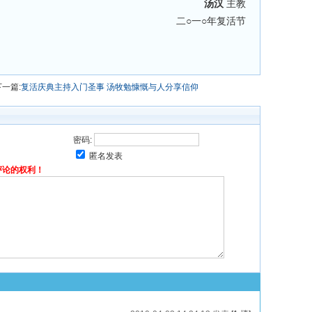
汤汉
主教
二○一○年复活节
下一篇:
复活庆典主持入门圣事 汤牧勉慷慨与人分享信仰
密码:
匿名发表
评论的权利！