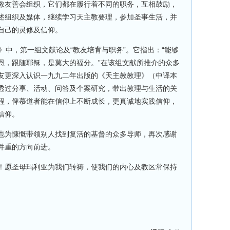
教友善会组织，它们都在履行着不同的职务，互相鼓励，
述组织及媒体，继续学习天主教要理，参加圣事生活，并
自己的灵修及信仰。
》中，第一组文献论及“教友培育与职务”。它指出：“能够
恩，跟随耶稣，是莫大的福分。”在该组文献所推介的众多
友更深入认识一九九二年出版的《天主教教理》（中译本
透过分享、活动、问答及个案研究，带出教理与生活的关
程，俾慕道者能在信仰上不断成长，更真诚地实践信仰，
信仰。
也为慷慨带领别人找到复活的基督的众多导师，再次感谢
并重的方向前进。
！愿圣母玛利亚为我们转祷，使我们的内心及教区常保持