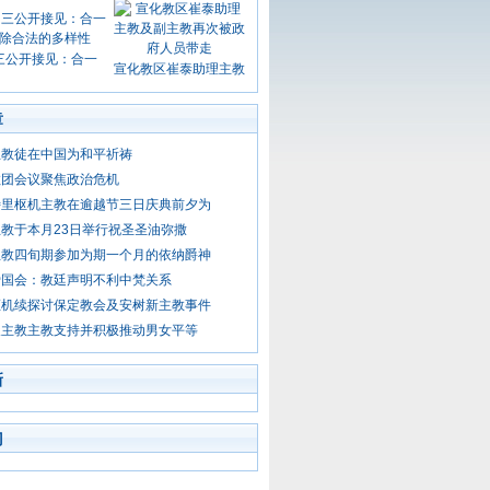
三公开接见：合一
宣化教区崔泰助理主教
章
主教徒在中国为和平祈祷
教团会议聚焦政治危机
特里枢机主教在逾越节三日庆典前夕为
教于本月23日举行祝圣圣油弥撒
主教四旬期参加为期一个月的依纳爵神
爱国会：教廷声明不利中梵关系
枢机续探讨保定教会及安树新主教事件
天主教主教支持并积极推动男女平等
新
门