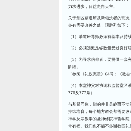
力求进步，日益走向天主。
关于堂区慕道班及新领洗者的现况
亦有需要改善之处，现胪列如下：
（1）慕道班导师必须有基本及持
（2）必须选派足够数量受过良好
（3）为寻求信仰者，要提供一套
阶段。
（参阅《礼仪宪章》64号；《教会
（4）本堂神父对协调和监督堂区
776及777条）
与基督同住，指的并非是静而不动
持续培育，每个地方教会都需要改
神学及宗教学的圣神修院神哲学院
常有福。我们也不能不多谢教区礼