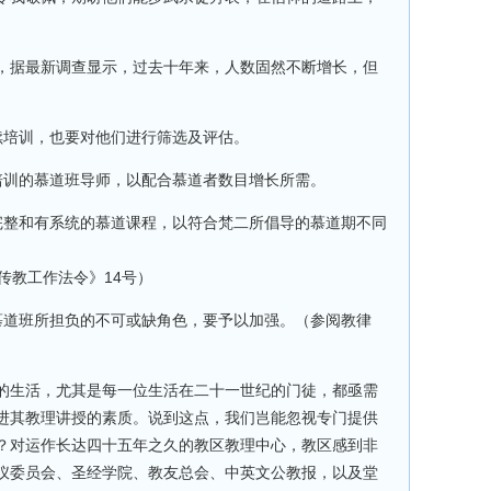
，据最新调查显示，过去十年来，人数固然不断增长，但
续培训，也要对他们进行筛选及评估。
培训的慕道班导师，以配合慕道者数目增长所需。
完整和有系统的慕道课程，以符合梵二所倡导的慕道期不同
传教工作法令》14号）
慕道班所担负的不可或缺角色，要予以加强。（参阅教律
的生活，尤其是每一位生活在二十一世纪的门徒，都亟需
进其教理讲授的素质。说到这点，我们岂能忽视专门提供
？对运作长达四十五年之久的教区教理中心，教区感到非
仪委员会、圣经学院、教友总会、中英文公教报，以及堂