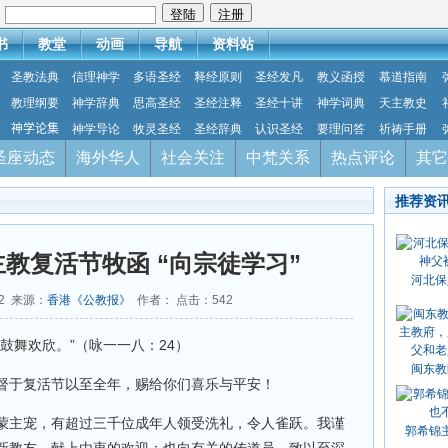
：
书
教堂
动画
导航
资料站
圣教法典
信理神学
多语圣经
释经原则
圣经发凡
教义函授
慕道指南
教理纲要
神学辞典
思高圣经
圣经注释
圣经十讲
神学词典
天主教史
神学论集
神学导论
牧灵圣经
圣经辞典
认识圣经
要理问答
祈祷手册
圣座动态
海外华人
社会关注
中梵关系
热点评论
其它
推荐资
教复活节牧函 “向宗徒学习”
河北保
02 来源：
香港《公教报》
作者： 点击：
542
鼓舞欢欣。”（咏一一八：24）
闽东教
督于复活节以至全年，赐给你们喜乐与平安！
蒙主宠，有超过三千位成年人领受洗礼，令人雀跃。我谨
郭希锦