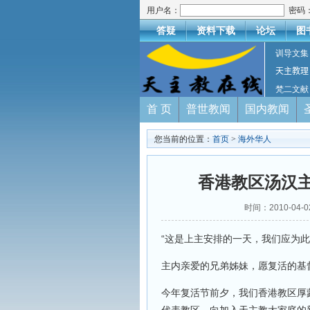
用户名：
密码
答疑
资料下载
论坛
图
训导文集
天主教理
梵二文献
首 页
普世教闻
国内教闻
您当前的位置：
首页
>
海外华人
香港教区汤汉主
时间：2010-04-
“这是上主安排的一天，我们应为此
主内亲爱的兄弟姊妹，愿复活的基
今年复活节前夕，我们香港教区厚