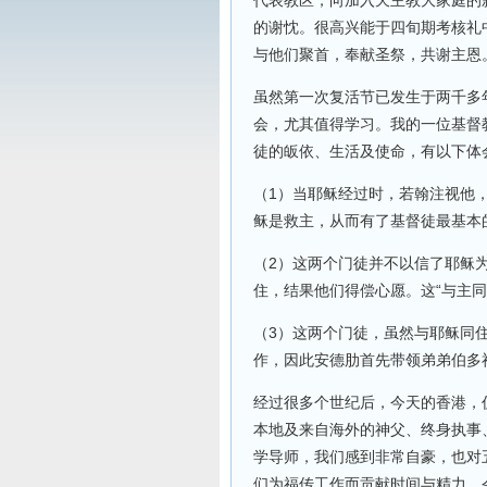
代表教区，向加入天主教大家庭的
的谢忱。很高兴能于四旬期考核礼
与他们聚首，奉献圣祭，共谢主恩
虽然第一次复活节已发生于两千多
会，尤其值得学习。我的一位基督
徒的皈依、生活及使命，有以下体
（1）当耶稣经过时，若翰注视他，
稣是救主，从而有了基督徒最基本
（2）这两个门徒并不以信了耶稣为
住，结果他们得偿心愿。这“与主同
（3）这两个门徒，虽然与耶稣同
作，因此安德肋首先带领弟弟伯多
经过很多个世纪后，今天的香港，
本地及来自海外的神父、终身执事
学导师，我们感到非常自豪，也对
们为福传工作而贡献时间与精力，