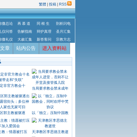
繁體
|
投稿
|
RSS
弥撒总论
再 慕 道
同 根 生
剖析闪电
礼仪问答
告解指南
辩护真理
圣月汇集
弥撒礼仪
大赦汇集
新答客问
宗教方志
文章
站内公告
进入资料站
讯
定非官方教会十
当局要求教会禁未成年
区郭主教被驱逐
以「独立」压制中国教
主教：情愿被打压
天津教区李思德主教逝