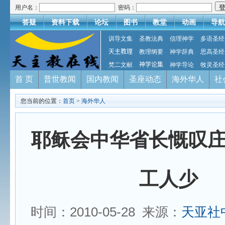
用户名：
密码：
答疑
资料下载
论坛
图书
教堂
动画
导航
训导文集
圣教法典
信理神学
多语圣经
天主教理
教理纲要
神学辞典
思高圣经
梵二文献
神学论集
神学导论
牧灵圣经
首 页
普世教闻
国内教闻
圣座动态
海外华人
社
您当前的位置：
首页
>
海外华人
耶稣会中华省长慨叹
工人少
时间：2010-05-28 来源：
天亚社