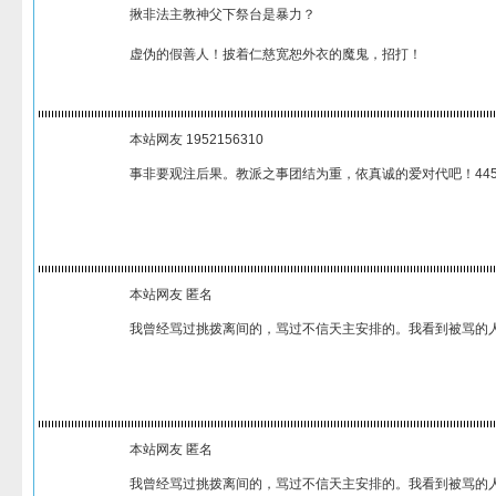
揪非法主教神父下祭台是暴力？
虚伪的假善人！披着仁慈宽恕外衣的魔鬼，招打！
本站网友 1952156310
事非要观注后果。教派之事团结为重，依真诚的爱对代吧！445
本站网友 匿名
我曾经骂过挑拨离间的，骂过不信天主安排的。我看到被骂的
本站网友 匿名
我曾经骂过挑拨离间的，骂过不信天主安排的。我看到被骂的