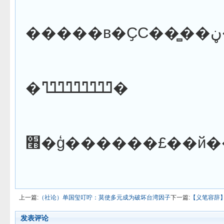
�ߣߣߣߣߣߣߣߣߣ�
׫�ģ������£��й�
上一篇:
（社论）单国玺叮咛：莫使多元成为破坏台湾因子
下一篇:
【义笔容辞
发表评论