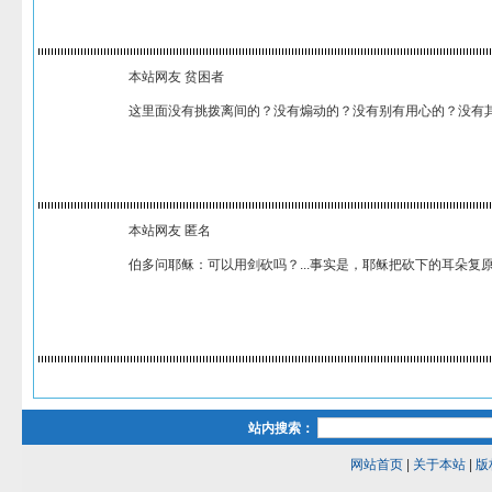
本站网友 贫困者
这里面没有挑拨离间的？没有煽动的？没有别有用心的？没有
本站网友 匿名
伯多问耶稣：可以用剑砍吗？...事实是，耶稣把砍下的耳朵复
站内搜索：
网站首页
|
关于本站
|
版