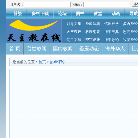
用户名：
密码：
答疑
资料下载
论坛
图书
教堂
动画
导航
训导文集
圣教法典
信理神学
多语圣经
天主教理
教理纲要
神学辞典
思高圣经
梵二文献
神学论集
神学导论
牧灵圣经
首 页
普世教闻
国内教闻
圣座动态
海外华人
社
您当前的位置：
首页
>
热点评论