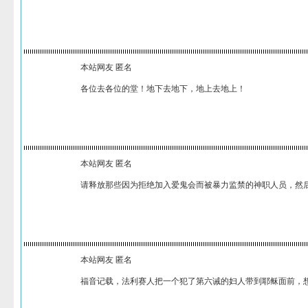
本站网友 匿名
各位去各位的堂！地下去地下，地上去地上！
本站网友 匿名
请释放那些因为拒绝加入爱鬼会而被暴力监禁的神职人员，然
本站网友 匿名
福音记载，法利赛人把一个犯了第六诫的妇人带到耶稣面前，