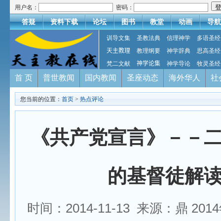
用户名：
密码：
答疑
资料下载
论坛
图书
教堂
动画
导航
训导文集
圣教法典
信理神学
多语圣经
天主教理
教理纲要
神学辞典
思高圣经
梵二文献
神学论集
神学导论
牧灵圣经
首 页
普世教闻
国内教闻
圣座动态
海外华人
社
您当前的位置：
首页
>
热点评论
《共产党宣言》－－
的基督徒解
时间：2014-11-13 来源：鼎 201