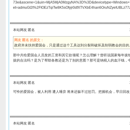
73e&ascene=1&uin=MjA5MjA0MzgyNA%3D%3D&devicetype=Windows+7&
et=admuGI2t%2FIOEzTqiTw8K5sOfyjr0dfXTVXbE4han6OruNZyeIUBLz77
本站网友 匿名
网友 匿名 的原文：
政府并未扶持爱国会，只是通过这个工具达到分裂和破坏及削弱教会的目的
那中共给爱国会人员发的工资和其它款项呢？怎么理解？曾听说国家每年拔
拔的合法吗？是为了帮助各教还是为了别的意图？那可是纳税人的血汗钱，
本站网友 匿名
可怜的爱国会，被人利用 遭人唾弃 将来还躲不过惩罚。把握机会，早日回改
本站网友 匿名