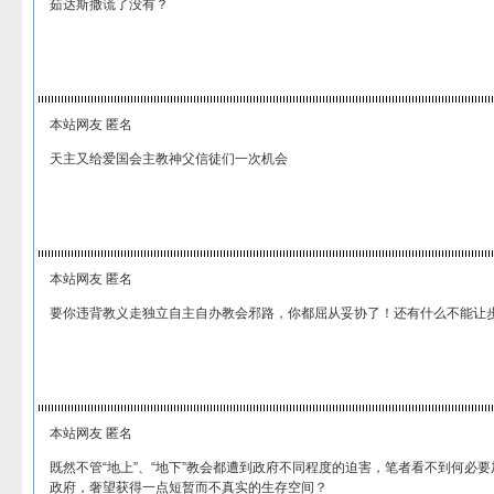
茹达斯撒谎了没有？
本站网友 匿名
天主又给爱国会主教神父信徒们一次机会
本站网友 匿名
要你违背教义走独立自主自办教会邪路，你都屈从妥协了！还有什么不能让
本站网友 匿名
既然不管“地上”、“地下”教会都遭到政府不同程度的迫害，笔者看不到何必
政府，奢望获得一点短暂而不真实的生存空间？