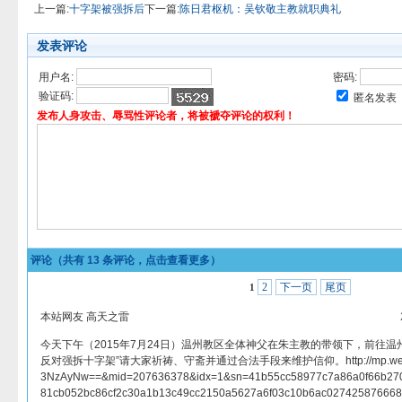
上一篇:
十字架被强拆后
下一篇:
陈日君枢机：吴钦敬主教就职典礼
发表评论
用户名:
密码:
验证码:
匿名发表
发布人身攻击、辱骂性评论者，将被褫夺评论的权利！
评论（共有
13
条评论，点击查看更多）
2
下一页
尾页
1
本站网友 高天之雷
今天下午（2015年7月24日）温州教区全体神父在朱主教的带领下，前往温
反对强拆十字架”请大家祈祷、守斋并通过合法手段来维护信仰。http://mp.weixin.q
3NzAyNw==&mid=207636378&idx=1&sn=41b55cc58977c7a86a0f66b270
81cb052bc86cf2c30a1b13c49cc2150a5627a6f03c10b6ac02742587666