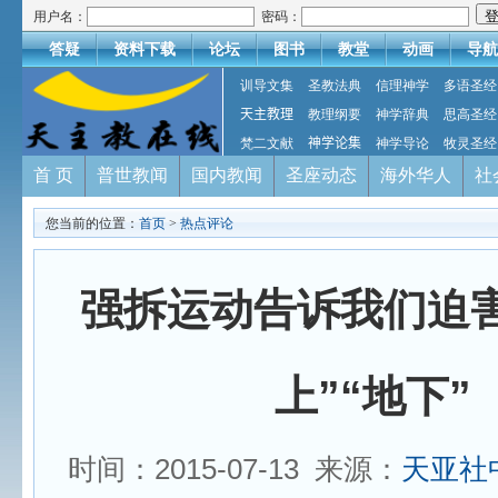
用户名：
密码：
答疑
资料下载
论坛
图书
教堂
动画
导航
训导文集
圣教法典
信理神学
多语圣经
天主教理
教理纲要
神学辞典
思高圣经
梵二文献
神学论集
神学导论
牧灵圣经
首 页
普世教闻
国内教闻
圣座动态
海外华人
社
您当前的位置：
首页
>
热点评论
强拆运动告诉我们迫害
上”“地下”
时间：2015-07-13 来源：
天亚社