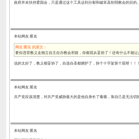
政府并未扶持爱国会，只是通过这个工具达到分裂和破坏及削弱教会的目的
本站网友 匿名
网友 匿名 的原文：
要你违背教义走独立自主自办教会邪路，你都屈从妥协了！还有什么不能让
说的太好了，教义都妥协了，自选自圣都拥护了，拆个十字架算个屁呀！！
本站网友 匿名
共产党应该清楚，对共产党威胁最大的是他自身长了毒瘤，靠自己是无法切
本站网友 匿名