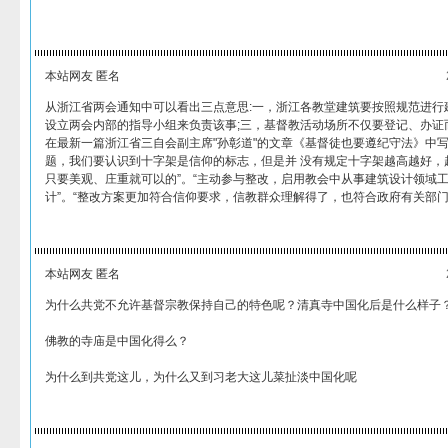
本站网友 匿名
从浙江省两会通知中可以看出三点意思:一，浙江各教堂建筑要按照规范进行
设立两会内部的指导小组来负责该事;三，基督教活动场所不仅要登记、办证
在最新一篇浙江省三自会副主席"孙彰道"的文章《基督徒也要遵纪守法》中写
题，我们要认识到十字架是信仰的标志，但是并 没有规定十字架越高越好，
只要美观、庄重就可以的”。“主动参与整改，启用教会中从事建筑设计领域工
计”。“整改方案更加符合信仰要求，信教群众理解得了，也符合政府有关部门
本站网友 匿名
为什么共党不允许基督宗教保持自己的特色呢？清真寺中国化后是什么样子
佛教的寺庙是中国化得么？
为什么到共党这儿，为什么又到习老大这儿菜扯淡中国化呢