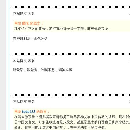
本站网友 匿名
网友 匿名 的原文：
我相信在不久的将来，浙江遍地都会是十字架，吓死你夏宝龙。
精神胜利法！现代阿O
本站网友 匿名
听党话，跟党走，吃喝不愁，精神抖擞！
本站网友 匿名
网友
fsds123
的原文：
在当今教宗及上溯几届教宗都称扬了利马窦神父在中国传教的功绩。现在我
是中国文言文。好多圣歌也都是八股文。甚至堂里念的日课也是佛家念经的念
教化。楼主可能没进过中国的堂，没在中国的堂里望过弥撒。