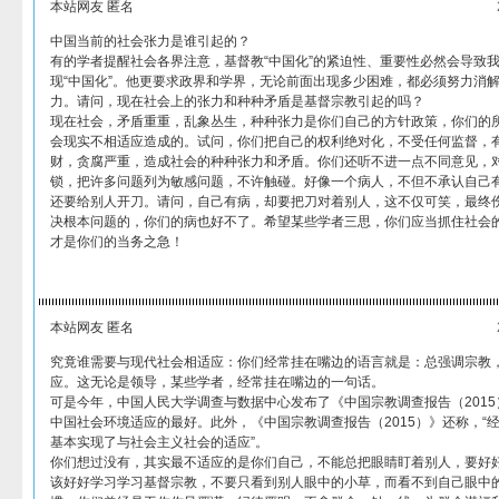
本站网友 匿名
中国当前的社会张力是谁引起的？
有的学者提醒社会各界注意，基督教“中国化”的紧迫性、重要性必然会导致
现“中国化”。他更要求政界和学界，无论前面出现多少困难，都必须努力消
力。请问，现在社会上的张力和种种矛盾是基督宗教引起的吗？
现在社会，矛盾重重，乱象丛生，种种张力是你们自己的方针政策，你们的
会现实不相适应造成的。试问，你们把自己的权利绝对化，不受任何监督，
财，贪腐严重，造成社会的种种张力和矛盾。你们还听不进一点不同意见，
锁，把许多问题列为敏感问题，不许触碰。好像一个病人，不但不承认自己
还要给别人开刀。请问，自己有病，却要把刀对着别人，这不仅可笑，最终
决根本问题的，你们的病也好不了。希望某些学者三思，你们应当抓住社会
才是你们的当务之急！
本站网友 匿名
究竟谁需要与现代社会相适应：你们经常挂在嘴边的语言就是：总强调宗教
应。这无论是领导，某些学者，经常挂在嘴边的一句话。
可是今年，中国人民大学调查与数据中心发布了《中国宗教调查报告（201
中国社会环境适应的最好。此外，《中国宗教调查报告（2015）》还称，“
基本实现了与社会主义社会的适应”。
你们想过没有，其实最不适应的是你们自己，不能总把眼睛盯着别人，要好
该好好学习学习基督宗教，不要只看到别人眼中的小草，而看不到自己眼中