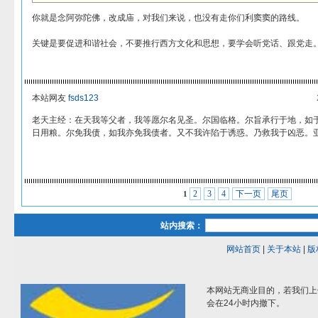
你就是念阿弥陀佛，改成庙，对我们来说，也没有走你们利窦窦的路线。
关键是要促进和谐社会，不要推行西方文化和思想，要学会听党话、跟党走
本站网友
fsds123
老天主经：在天我等父者，我等愿尔名见圣。尔国临格。尔旨承行于地，如
日用粮。尔免我债，如我亦免我债者。又不我许陷于诱惑。乃救我于凶恶。
2
3
4
下一页
尾页
1
站内搜索：
网站首页
|
关于本站
|
版
本网站无商业目的，若我们上
会在24小时内撤下。