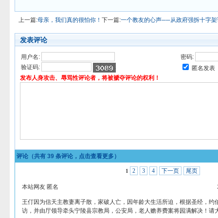
上一篇:
母亲，我们真的很怕你！
下一篇:
一个教友的心声──从政府强拆十字架
发表评论
用户名:
密码:
验证码:
匿名发表
发布人身攻击、辱骂性评论者，将被褫夺评论的权利！
评论（共有
39
条评论，点击查看更多）
2
3
4
下一页
尾页
1
本站网友 匿名
王仃因为信天主教妻离子散，家破人亡，因年龄大生活所迫，根据圣经，约
访，并由厅领导牵头宁陵县宗教局，公安局，老人赡养费案将园满解决！请