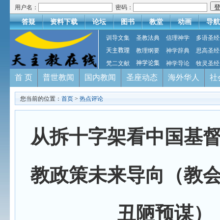
用户名：
密码：
答疑
资料下载
论坛
图书
教堂
动画
导航
训导文集
圣教法典
信理神学
多语圣经
天主教理
教理纲要
神学辞典
思高圣经
梵二文献
神学论集
神学导论
牧灵圣经
首 页
普世教闻
国内教闻
圣座动态
海外华人
社
您当前的位置：
首页
>
热点评论
从拆十字架看中国基
教政策未来导向（教
丑陋预谋）