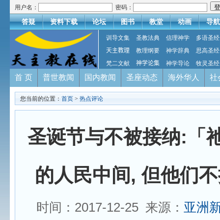
用户名：
密码：
答疑
资料下载
论坛
图书
教堂
动画
导航
训导文集
圣教法典
信理神学
多语圣经
天主教理
教理纲要
神学辞典
思高圣经
梵二文献
神学论集
神学导论
牧灵圣经
首 页
普世教闻
国内教闻
圣座动态
海外华人
社
您当前的位置：
首页
>
热点评论
圣诞节与不被接纳:「
的人民中间, 但他们
时间：2017-12-25 来源：
亚洲