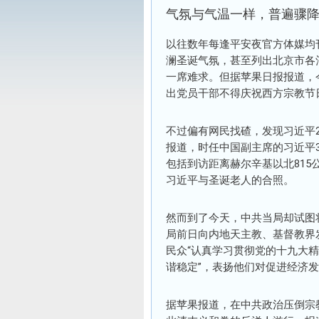
气氛与气温一样，普遍骤
以往数年每逢平安夜官方体媒均
澜圣诞气氛，甚至列出北京市各
一席难求。但据苹果日报报道，
出党员干部不得庆祝西方宗教节
不过偏有网民找碴，发现习近平2
报道，时任中国副主席的习近平3
包括到访距离赫尔辛基以北81
习近平与圣诞老人的合照。
然而到了今天，中共当局却试图
局前日向内地天主教、基督教界
民众“认真学习贯彻党的十九大
谐稳定”，表扬他们对促进经济
据苹果报道，在中共政治压倒宗