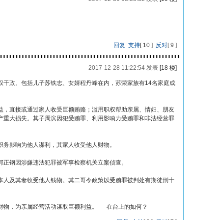
回复
支持
[
10
]
反对
[
9
]
2017-12-28 11:22:54 发表
[18 楼]
权干政。包括儿子苏铁志、女婿程丹峰在内，苏荣家族有14名家庭成
益，直接或通过家人收受巨额贿赂；滥用职权帮助亲属、情妇、朋友
产重大损失。其子周滨因犯受贿罪、利用影响力受贿罪和非法经营罪
职务影响为他人谋利，其家人收受他人财物。
郭正钢因涉嫌违法犯罪被军事检察机关立案侦查。
本人及其妻收受他人钱物。其二哥令政策以受贿罪被判处有期徒刑十
财物，为亲属经营活动谋取巨额利益。 在台上的如何？