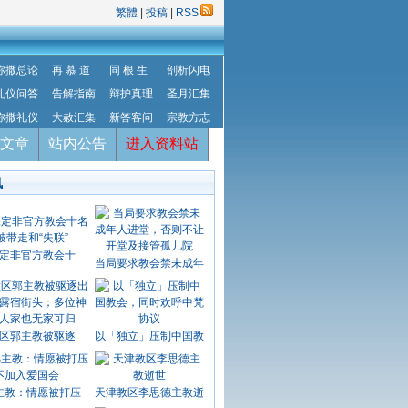
繁體
|
投稿
|
RSS
弥撒总论
再 慕 道
同 根 生
剖析闪电
礼仪问答
告解指南
辩护真理
圣月汇集
弥撒礼仪
大赦汇集
新答客问
宗教方志
文章
站内公告
进入资料站
讯
定非官方教会十
当局要求教会禁未成年
区郭主教被驱逐
以「独立」压制中国教
主教：情愿被打压
天津教区李思德主教逝