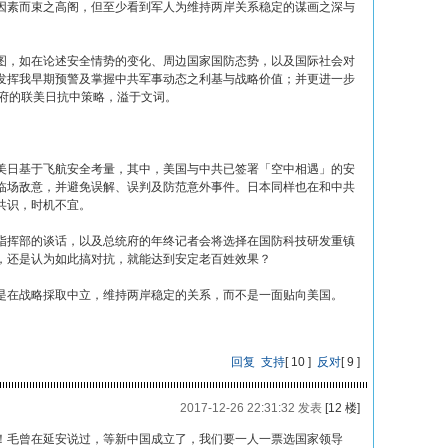
因素而束之高阁，但至少看到军人为维持两岸关系稳定的谋画之深与
图，如在论述安全情势的变化、周边国家国防态势，以及国际社会对
发挥我早期预警及掌握中共军事动态之利基与战略价值；并更进一步
政府的联美日抗中策略，溢于文词。
美日基于飞航安全考量，其中，美国与中共已签署「空中相遇」的安
临场敌意，并避免误解、误判及防范意外事件。日本同样也在和中共
共识，时机不宜。
指挥部的谈话，以及总统府的年终记者会将选择在国防科技研发重镇
，还是认为如此搞对抗，就能达到安定老百姓效果？
是在战略採取中立，维持两岸稳定的关系，而不是一面贴向美国。
回复
支持
[
10
]
反对
[
9
]
2017-12-26 22:31:32 发表
[12 楼]
！毛曾在延安说过，等新中国成立了，我们要一人一票选国家领导