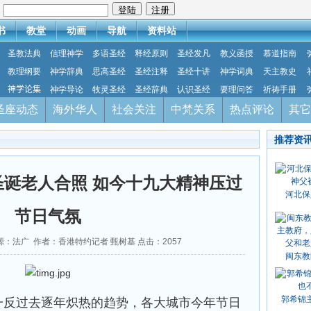
：
书
教堂
动画
导航
资料站
圣教法典
信理神学
多语圣经
释经原则
圣经发凡
教义函授
慕道指南
教理纲要
神学辞典
思高圣经
圣经注释
圣经十讲
神学词典
天主教史
神学论集
神学导论
牧灵圣经
圣经辞典
认识圣经
要理问答
祈祷手册
圣座动态
海外华人
社会关注
中梵关系
热点评论
其它
推荐资
诞老人合照 如今十九大精神压过
河北保
节日气氛
5 来源：法广 作者：香港特约记者 甄树基 点击：
2057
闽东教
郭希锦
一反过去逐年炽热的趋势，各大城市今年节日