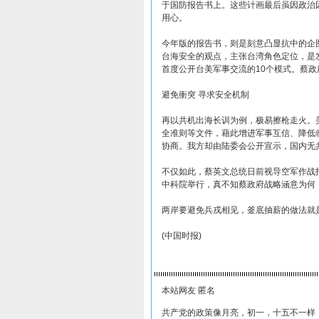
于国防报告书上。这些计画最后虽因政治
用心。
今年版的报告书，则是刻意凸显抗中的企
台海安全的观点，主张台湾角色定位，是
首度公开台美军事交流的10个模式。蔡
避免衝突 寻求安全机制
再以共机出海长训为例，极易擦枪走火。
全准则等文件，藉此增进军事互信、降低
协商。我方却由陆委会公开宣示，国内无
不仅如此，蔡英文总统日前视导空军作战
中科院举行，真不知蔡政府战略涵意为何
两岸要避免兵戎相见，釜底抽薪的做法就
(中国时报)
本站网友 匿名
共产党的政策像月亮，初一，十五不一样