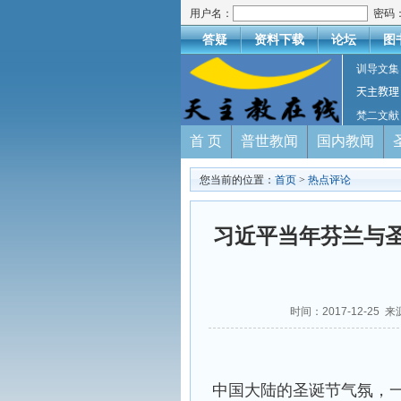
用户名：
密码
答疑
资料下载
论坛
图
训导文集
天主教理
梵二文献
首 页
普世教闻
国内教闻
您当前的位置：
首页
>
热点评论
习近平当年芬兰与圣
时间：2017-12-2
中国大陆的圣诞节气氛，