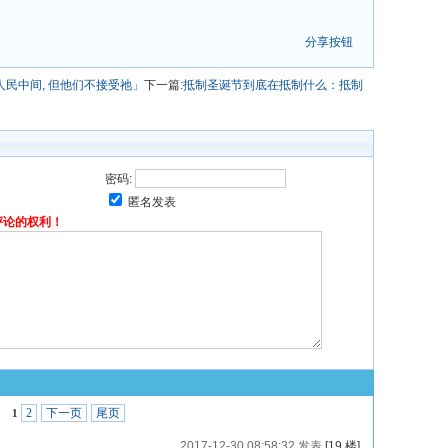
分享按钮
民中间, 但他们不接受祂」
下一篇:
抵制圣诞节到底在抵制什么：抵制
密码:
匿名发表
评论的权利！
2
下一页
尾页
1
2017-12-30 08:58:32 发表
[19 楼]