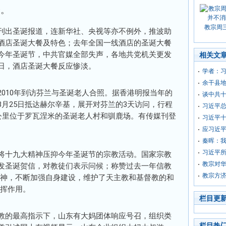
降。
教宗周
刊出圣诞报道，连新华社、央视等亦不例外，推波助
酒店圣诞大餐及特色；去年全国一线酒店的圣诞大餐
今年圣诞节，中共官媒全部失声，各地共党机关更发
相关文
日，酒店圣诞大餐反应惨淡。
学者：习
余干县
010年到访芬兰与圣诞老人合照。据香港明报当年的
谈中共
月25日抵达赫尔辛基，展开对芬兰的3天访问，行程
习近平
5公里位于罗瓦涅米的圣诞老人村和驯鹿场。有传媒刊登
习近平
应习近平
秦晖：
习近平所
将十九大精神压抑今年圣诞节的宗教活动。国家宗教
教宗对华
发圣诞贺信，对教徒们表示问候；称赞过去一年信教
教宗方
精神，不断加强自身建设，维护了天主教和基督教的和
发挥作用。
栏目更
教的最高指示下，山东有大妈团体响应号召，组织类
栏目热