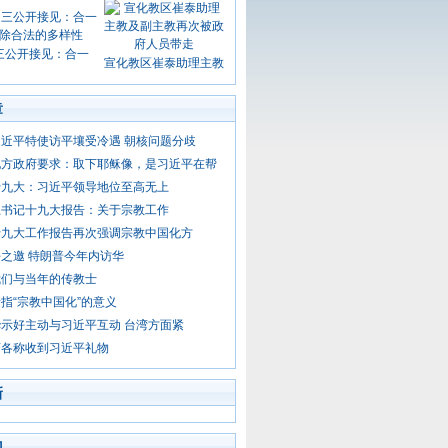
三公开接见：合一
宣化教区崔泰助理主教
章
近平特使访平壤受冷遇 朝核问题分歧
地方政府要求：取下耶稣像，是习近平在帮
十九大：习近平领导地位至高无上
总书记十九大报告：关于宗教工作
十九大工作报告再次强调宗教中国化方
之邀 特朗普今年内访华
我们与当年的传教士
指“宗教中国化”的意义
示好主动与习近平互动 台湾方面紧
济各称收到习近平礼物
新
门