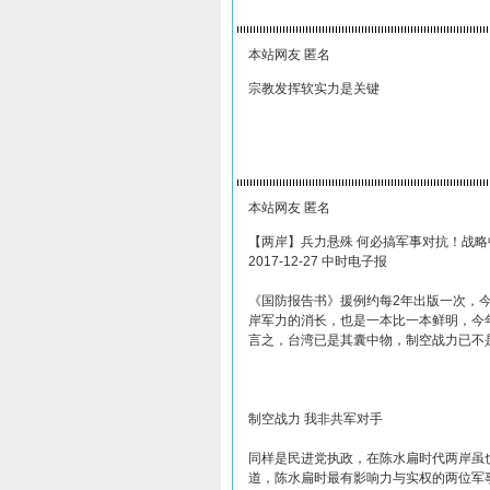
本站网友 匿名
宗教发挥软实力是关键
本站网友 匿名
【两岸】兵力悬殊 何必搞军事对抗！战略
2017-12-27 中时电子报
《国防报告书》援例约每2年出版一次，今
岸军力的消长，也是一本比一本鲜明，今
言之，台湾已是其囊中物，制空战力已不
制空战力 我非共军对手
同样是民进党执政，在陈水扁时代两岸虽
道，陈水扁时最有影响力与实权的两位军