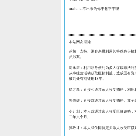
arahatta不出来为你干爸平平理
本站网友 匿名
苏荣：支持、纵容亲属利用其特殊身份擅
员涉案。
周永康：利用职务便利为多人谋取非法利
从事经营活动获取巨额利益，造成国有资
被判处有期徒刑18年。
徐才厚：直接和通过家人收受贿赂，利用
郭伯雄：直接或通过家人收受贿赂。其子
令计划：本人或通过家人收受巨额贿赂，
二年六个月。
孙政才：本人或伙同特定关系人收受巨额