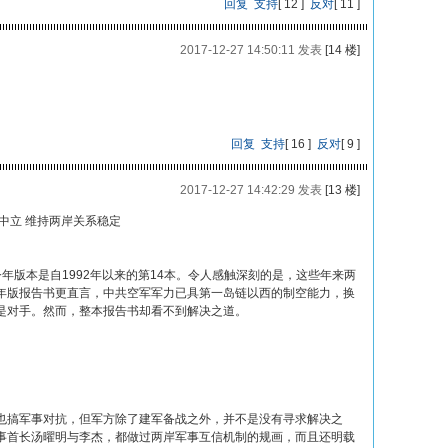
回复
支持
[
12
]
反对
[
11
]
2017-12-27 14:50:11 发表
[14 楼]
回复
支持
[
16
]
反对
[
9
]
2017-12-27 14:42:29 发表
[13 楼]
中立 维持两岸关系稳定
年版本是自1992年以来的第14本。令人感触深刻的是，这些年来两
年版报告书更直言，中共空军军力已具第一岛链以西的制空能力，换
是对手。然而，整本报告书却看不到解决之道。
也搞军事对抗，但军方除了建军备战之外，并不是没有寻求解决之
事首长汤曜明与李杰，都做过两岸军事互信机制的规画，而且还明载