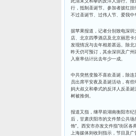
此清末义和拳的反洋人游行。报
行，抵制圣诞节。参加者披红挂
不过圣诞节、过伟人节、爱我中
据苹果报道，记者分别致电深圳
店、北京四季酒店及北京丽思卡
发现情况与去年相差甚远。除北
昨天仍可预订，其余深圳及广州
入座率估计比去年少一成。
中共突然变脸不喜欢圣诞，除连
员出席平安夜及圣诞活动，有些
妈大叔义和拳式的反洋人反圣诞
树被推倒。
报道又指，继早前湖南衡阳市纪
后，甘肃庆阳市的文件禁公共场
饰”。西安市亦发文件指“街区各
上海媒体则收到指示，节目及广