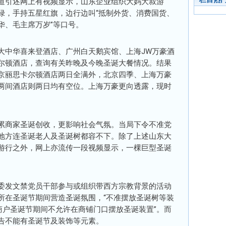
道引述网上有视频显示，山东企业组织大妈大叔游
绿，手持五星红旗，边行边叫“抵制外货、消费国货、
华、毛主席万岁”等口号。
大中华喜来登酒店、广州白天鹅宾馆、上海JW万豪酒
尔顿酒店，查询有关昨晚及今晚圣诞大餐情况。结果
京丽思卡尔顿酒店两日全满外，北京四季、上海万豪
两间酒店则两日均有空位。上海万豪更向透露，现时
累商家圣诞创收，更影响社会气氛。当局下令不准党
地方连圣诞老人及圣诞树都容不下。除了上述山东大
游行之外，网上亦流传一段视频显示，一棵巨型圣诞
委发文禁党员干部参与或组织带西方宗教背景的活动
所在圣诞节期间营造圣诞氛围，“不准摆放圣诞树等装
商户圣诞节期间不允许在商铺门口摆放圣诞装置”。而
告不能有圣诞节及装饰等元素。