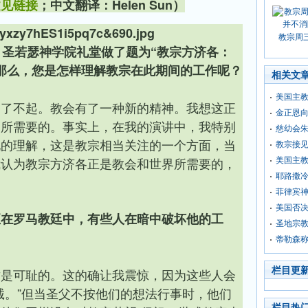
文见链接
；中文翻译：Helen Sun）
教宗周
）圣若瑟神学院礼堂做了题为“教宗方济各：
那么，您是怎样理解教宗在此期间的工作呢？
相关文
美国主
常了不起。教会有了一种新的精神。我想这正
金正恩向
界所需要的。事实上，在我的演讲中，我特别
慈幼会朱
化的理解，这是教宗相当关注的一个方面，当
教宗接
我认为教宗方济各正是教会和世界所需要的，
美国主
耶路撒冷
菲律宾
美国否
至在罗马教廷中，有些人在暗中破坏他的工
圣地宗教
蒂勒森称
栏目更
这是可耻的。这的确让我震惊，因为这些人会
诚。”但当圣父不按他们的想法行事时，他们
栏目热