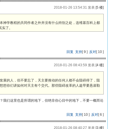
2018-01-26 13:54:31 发表
[5 楼]
本神学教程的共同作者之外并没有什么特别之处，连维基百科上都
其实了。
回复
支持
[
9
]
反对
[
10
]
2018-01-26 08:43:59 发表
[4 楼]
发展的人，但不要忘了，天主要推动的任何人都不会阻碍得了，阻
想想你们讲如何对天主有个交代。那些阻碍改革的人趁早要悬崖勒
好吗？我们这里也是所谓的地下，但绝非你心目中的地下，不要一概而论
回复
支持
[
10
]
反对
[
6
]
2018-01-26 08:40:27 发表
[3 楼]