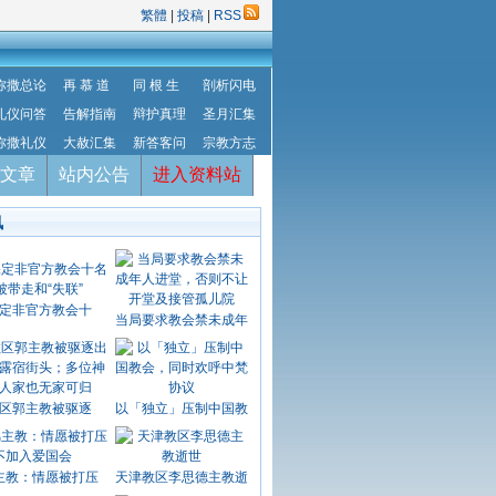
繁體
|
投稿
|
RSS
弥撒总论
再 慕 道
同 根 生
剖析闪电
礼仪问答
告解指南
辩护真理
圣月汇集
弥撒礼仪
大赦汇集
新答客问
宗教方志
文章
站内公告
进入资料站
讯
定非官方教会十
当局要求教会禁未成年
区郭主教被驱逐
以「独立」压制中国教
主教：情愿被打压
天津教区李思德主教逝