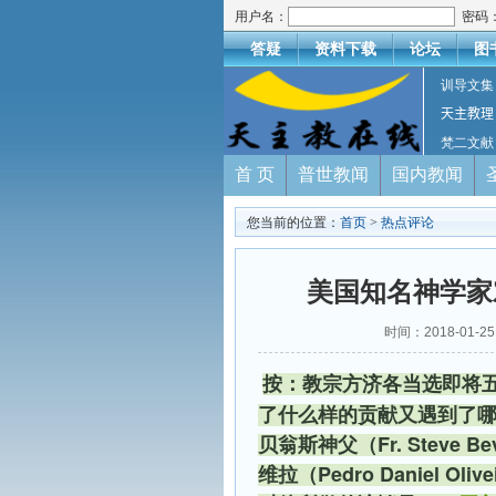
用户名：
密码
答疑
资料下载
论坛
图
训导文集
天主教理
梵二文献
首 页
普世教闻
国内教闻
您当前的位置：
首页
>
热点评论
美国知名神学家
时间：2018-01
按：教宗方济各当选即将
了什么样的贡献又遇到了
贝翁斯神父（Fr. Steve
维拉（Pedro Daniel Oliv