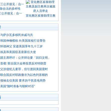
三公开接见：合一
宣化教区崔泰助理主教
章
教与萨尔瓦多移民休戚与共
韩国伸橄榄枝 向美国发核打击警告
怀德神父 安逝美国享年九十三岁
见埃及和美国驻圣座新任大使
教团主席呼吁：公开辩论要「回归文明」
首都: 联合国大会将投票反对特朗普
神父涉侵犯儿童罪，但引渡回美国需时
决联合国反对耶路撒冷为以色列首都的
领袖去信美国 要求勿干扰圣地局势
美国“随时准备与朝鲜对话”
新
门