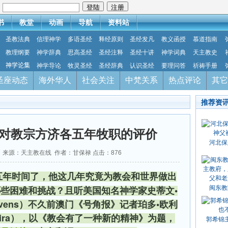
：
书
教堂
动画
导航
资料站
圣教法典
信理神学
多语圣经
释经原则
圣经发凡
教义函授
慕道指南
教理纲要
神学辞典
思高圣经
圣经注释
圣经十讲
神学词典
天主教史
神学论集
神学导论
牧灵圣经
圣经辞典
认识圣经
要理问答
祈祷手册
圣座动态
海外华人
社会关注
中梵关系
热点评论
其它
推荐资
对教宗方济各五年牧职的评价
河北保
-25 来源：天主教在线 作者：甘保禄 点击：
876
五年时间了，他这几年究竟为教会和世界做出
哪些困难和挑战？且听美国知名神学家史
蒂文
•
闽东教
 Bevens）不久前澳门《号角报》记者珀多
•
欧利
eira），
以《教会有了一种新的精神》为题，
郭希锦