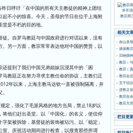
各昨日呼吁「在中国的所有天主教徒的精神上团结
引起不小的惊喜。今天，圣母的节日在位于上海附
教宗周
圣堂是不朽的目的地。
相关文
督徒。自罗马教廷与中国政府进行对话以来，没有
佘山圣
方。另一方面，教宗常常表达他对中国的赞赏，以
谈谈教
。
贝纳德
教宗︰与
宗还提到了我们中国兄弟姐妹沉浸其中的「困
教宗︰
罗马教廷正在努力寻求主教任命的协议，主教们正
教宗会
012年以来，上海主教马达钦一直被强制隔离，并
五千信
进教之
父。
教宗在
教宗方
新规定，强化了毛派风格的地方当局，禁止18岁以
，将他们赶出圣堂。以「中国化」的名义，使信仰
栏目更
十字架被拆除，基督徒的装饰被玷污。以「稳定」
公室、庆祝活动期间进行检查，以搜查那些所谓
栏目热