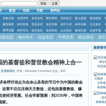
：
书
教堂
动画
导航
资料站
圣教法典
信理神学
多语圣经
释经原则
圣经发凡
教义函授
慕道指南
教理纲要
神学辞典
思高圣经
圣经注释
圣经十讲
神学词典
天主教史
神学论集
神学导论
牧灵圣经
圣经辞典
认识圣经
要理问答
祈祷手册
圣座动态
海外华人
社会关注
中梵关系
热点评论
其它
推荐资
国的基督徒和普世教会精神上合一
河北保
：
亚洲新闻社
作者：Bernardo Cervellera 点击：
945
济各呼吁信众为在佘山圣母的节日中为中国的教会
闽东教
。迫害不仅仅压倒天主教徒，还包括基督教徒、穆
使经济受惠。社会学家预测：到2030年，中国将
国家。
郭希锦