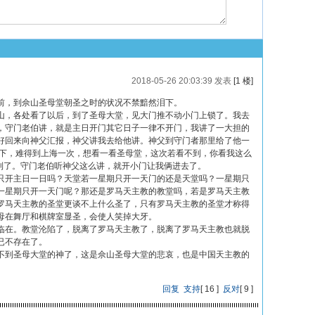
2018-05-26 20:03:39 发表
[1 楼]
前，到佘山圣母堂朝圣之时的状况不禁黯然泪下。
山，各处看了以后，到了圣母大堂，见大门推不动小门上锁了。我去
，守门老伯讲，就是主日开门其它日子一律不开门，我讲了一大担的
好回来向神父汇报，神父讲我去给他讲。神父到守门者那里给了他一
乡下，难得到上海一次，想看一看圣母堂，这次若看不到，你看我这么
不到了。守门老伯听神父这么讲，就开小门让我俩进去了。
只开主日一日吗？天堂若一星期只开一天门的还是天堂吗？一星期只
一星期只开一天门呢？那还是罗马天主教的教堂吗，若是罗马天主教
罗马天主教的圣堂更谈不上什么圣了，只有罗马天主教的圣堂才称得
母在舞厅和棋牌室显圣，会使人笑掉大牙。
临在。教堂沦陷了，脱离了罗马天主教了，脱离了罗马天主教也就脱
已不存在了。
不到圣母大堂的神了，这是佘山圣母大堂的悲哀，也是中国天主教的
回复
支持
[
16
]
反对
[
9
]