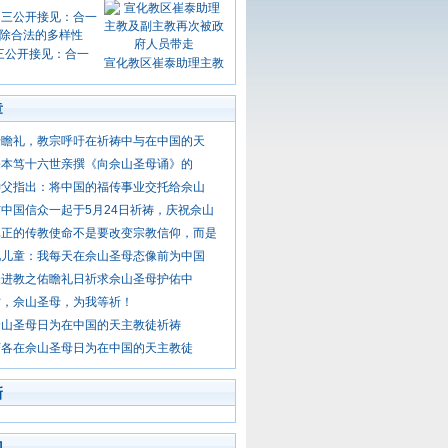
三公开接见：合一
宣化教区崔泰助理主教
章
母瞻礼，教宗呼吁在祈祷中与在中国的天
宗本笃十六世亲撰《向佘山圣母诵》的
神父指出：将中国的福传事业交托给佘山
中国信众一起于5月24日祈祷，庆祝佘山
真正的传教使命不是要改变宗教信仰，而是
见儿童：我每天在佘山圣母态像前为中国
众进教之佑瞻礼日祈求佘山圣母护佑中
佑，佘山圣母，为我等祈！
佘山圣母日为在中国的天主教徒祈祷
济各在佘山圣母日为在中国的天主教徒
新
门