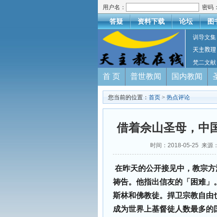
用户名：
密码
答疑
资料下载
论坛
图
训导文集
天主教理
梵二文献
首 页
普世教闻
国内教闻
您当前的位置：
首页
>
热点评论
借着佘山圣母，中
时间：2018-05-25 来源
在昨天的公开接见中，教宗方
祷告。他指出信友的「困难」
斯林和佛教徒。捍卫宗教自由也
成为世界上基督徒人数最多的