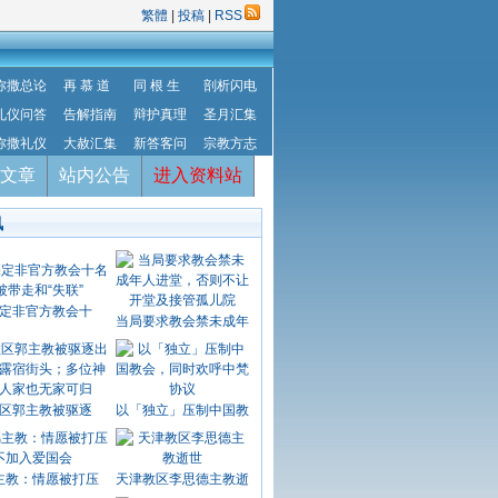
繁體
|
投稿
|
RSS
弥撒总论
再 慕 道
同 根 生
剖析闪电
礼仪问答
告解指南
辩护真理
圣月汇集
弥撒礼仪
大赦汇集
新答客问
宗教方志
文章
站内公告
进入资料站
讯
定非官方教会十
当局要求教会禁未成年
区郭主教被驱逐
以「独立」压制中国教
主教：情愿被打压
天津教区李思德主教逝