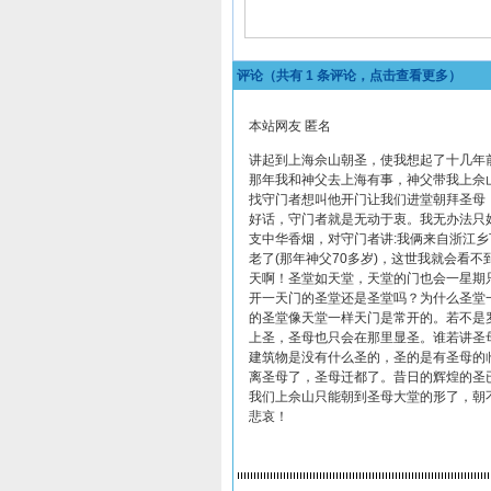
评论（共有
1
条评论，点击查看更多）
本站网友 匿名
讲起到上海佘山朝圣，使我想起了十几年
那年我和神父去上海有事，神父带我上佘
找守门者想叫他开门让我们进堂朝拜圣母
好话，守门者就是无动于衷。我无办法只
支中华香烟，对守门者讲:我俩来自浙江
老了(那年神父70多岁)，这世我就会看
天啊！圣堂如天堂，天堂的门也会一星期
开一天门的圣堂还是圣堂吗？为什么圣堂
的圣堂像天堂一样天门是常开的。若不是
上圣，圣母也只会在那里显圣。谁若讲圣
建筑物是没有什么圣的，圣的是有圣母的
离圣母了，圣母迁都了。昔日的辉煌的圣
我们上佘山只能朝到圣母大堂的形了，朝
悲哀！