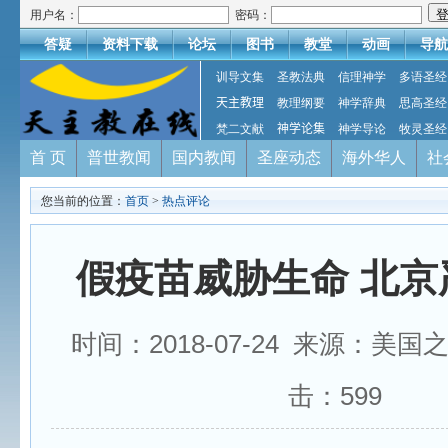
用户名：
密码：
答疑
资料下载
论坛
图书
教堂
动画
导航
训导文集
圣教法典
信理神学
多语圣经
天主教理
教理纲要
神学辞典
思高圣经
梵二文献
神学论集
神学导论
牧灵圣经
首 页
普世教闻
国内教闻
圣座动态
海外华人
社
您当前的位置：
首页
>
热点评论
假疫苗威胁生命 北京
时间：2018-07-24 来源：美国
击：
599