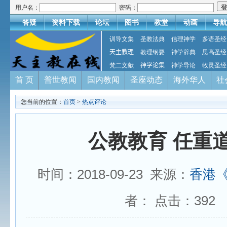
用户名：
密码：
答疑
资料下载
论坛
图书
教堂
动画
导航
训导文集
圣教法典
信理神学
多语圣经
天主教理
教理纲要
神学辞典
思高圣经
梵二文献
神学论集
神学导论
牧灵圣经
首 页
普世教闻
国内教闻
圣座动态
海外华人
社
您当前的位置：
首页
>
热点评论
公教教育 任重
时间：2018-09-23 来源：
香港
者： 点击：
392