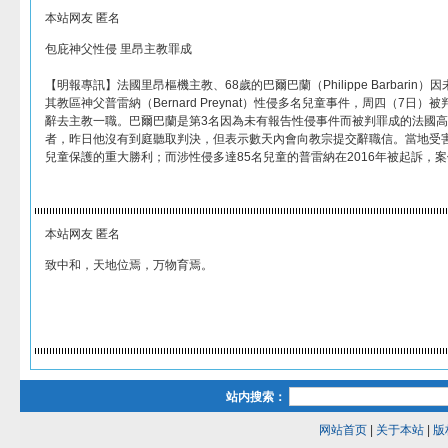
本站网友 匿名
包庇神父性侵 里昂主教罪成
【明報專訊】法國里昂樞機主教、68歲的巴爾巴蘭（Philippe Barbarin）
其教區神父普雷納（Bernard Preynat）性侵多名兒童事件，周四（7日
辭去主教一職。巴爾巴蘭是第3名因為未有報告性侵事件而被判罪成的法國
者，昨日他沒有到庭聽取判決，但表示數天內會向教宗提交辭職信。當地受
兒童保護的重大勝利；而涉性侵多達85名兒童的普雷納在2016年被起訴，
本站网友 匿名
致中和，天地位焉，万物育焉。
站内搜索：
网站首页
|
关于本站
|
版