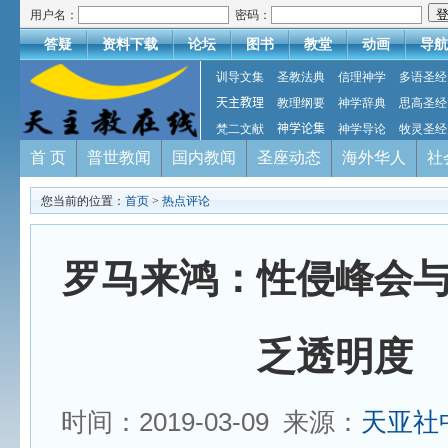
用户名：
密码：
答疑
资料下载
论坛
图书
教堂
动画
导航
训导文集
圣教法典
信理神学
多语圣经
天主教理
教理纲要
神学辞典
思高圣经
梵二文献
神学论集
神学导论
牧灵圣经
首 页
普世教闻
国内教闻
圣座动态
海外华人
社
您当前的位置：
首页
>
热点评论
罗马来鸿：性侵峰会
乏透明度
时间：2019-03-09 来源：
天亚社