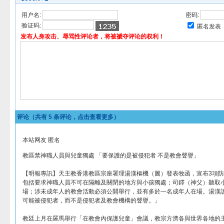
用户名:
密码:
验证码:
匿名发表
发布人身攻击、辱骂性评论者，将被褫夺评论的权利！
评论（共有
5
条评论，点击查看更多）
本站网友 匿名
教區禁神職人員與兒童獨處 「要保護的是被侵犯者 不是教會聲譽」
【明報專訊】天主教香港教區宗座署理湯漢樞機（圖）發表牧函，宣布3項
包括要求神職人員不可在隔離及關閉的地方與小孩獨處；司鐸（神父）聽取
場；涉未成年人的教會活動必須公開舉行，並有多於一名成年人在場。湯漢
可能被侵犯者，而不是侵犯者及教會機構的聲譽。」
教廷上月在羅馬舉行「在教會內保護兒童」會議，教宗方濟各與世界各地的