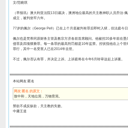
文/范晓琪
（早报讯）澳大利亚法院13日裁决，澳洲地位最高的天主教神职人员乔治·
成立，被判坐牢六年。
77岁的佩尔（George Pell）已在上个月底被判有罪后即时入狱，但法庭
佩尔也是梵蒂冈原财务主管及教宗方济各前首席顾问。他被控20多年前在墨
侵罪及四项猥亵罪。每一条罪的最高刑罚都是10年监禁。控状指他在上个世
罪行，其中一名受害人已在2014年去世。
不过，佩尔否认有罪，并决定上诉。上诉庭将在今年6月聆审这起上诉案。
本站网友 匿名
网友 匿名 的原文：
致中和，天地位焉，万物育焉。
禁欲不成反纵欲，天主教的失败。
中庸王道