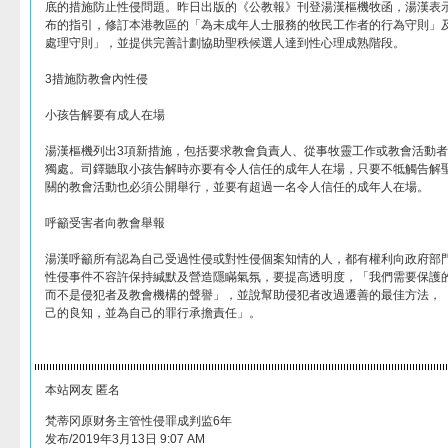
底的措施防止性侵問題。昨日出版的《公教報》刊登湯漢樞機牧函，湯漢表
布的指引，修訂本港教區的「為未成年人士服務的牧民工作者的行為守則」
處理守則」，並提供完善計劃協助聖秩候選人達到性心理成熟階段。
3措施防教會內性侵
小孩告解要有成人在場
湯漢樞機列出3項新措施，包括要求教會負責人、從事牧靈工作或教會活動
獨處。司鐸聽取小孩告解時亦要有令人信任的成年人在場，只要不牴觸告解
關的教會活動也必須公開舉行，並要有超過一名令人信任的成年人在場。
呼籲受害者向教會舉報
湯漢呼籲所有認為自己受過性侵或對性侵個案知情的人，都有權利向政府部
性侵事件不容許保持緘默及營造隱瞞氣氛，要提高透明度，「我們需要保護
而不是侵犯者及教會機構的聲譽」，並說幫助侵犯者改過遷善的最佳方法，
己的良知，並為自己的罪行承擔責任」。
本站网友 匿名
梵蒂冈原财务主管性侵罪成判监6年
发布/2019年3月13日 9:07 AM