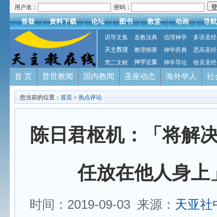
用户名：
密码：
答疑
资料下载
论坛
图书
教堂
动画
导航
训导文集
圣教法典
信理神学
多语圣经
天主教理
教理纲要
神学辞典
思高圣经
梵二文献
神学论集
神学导论
牧灵圣经
首 页
普世教闻
国内教闻
圣座动态
海外华人
社
您当前的位置：
首页
>
热点评论
陈日君枢机：「将解
任放在他人身上
时间：2019-09-03 来源：
天亚社