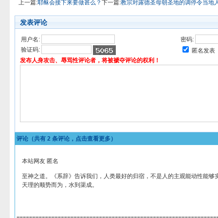
上一篇:
耶稣会接下来要做甚么？
下一篇:
教宗对露德圣母朝圣地的调停令当地
发表评论
用户名:
密码:
验证码:
匿名发表
发布人身攻击、辱骂性评论者，将被褫夺评论的权利！
评论（共有
2
条评论，点击查看更多）
本站网友 匿名
至神之道。《系辞》告诉我们，人类最好的归宿，不是人的主观能动性能够
天理的顺势而为，水到渠成。