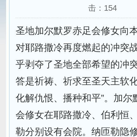
击：
154
圣地加尔默罗赤足会修女向
对耶路撒冷再度燃起的冲突
乎剥夺了圣地全部希望的冲突
答是祈祷、祈求至圣天主软
化解仇恨、播种和平”。加尔
会修女在耶路撒冷、伯利恒
勒分别设有会院。纳匝勒隐