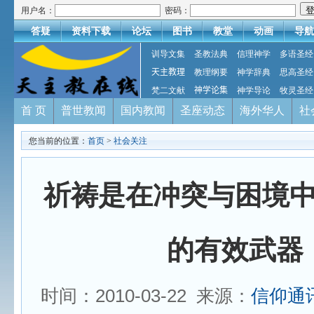
用户名：
密码：
答疑
资料下载
论坛
图书
教堂
动画
导航
训导文集
圣教法典
信理神学
多语圣经
天主教理
教理纲要
神学辞典
思高圣经
梵二文献
神学论集
神学导论
牧灵圣经
首 页
普世教闻
国内教闻
圣座动态
海外华人
社
您当前的位置：
首页
>
社会关注
祈祷是在冲突与困境
的有效武器
时间：2010-03-22 来源：
信仰通