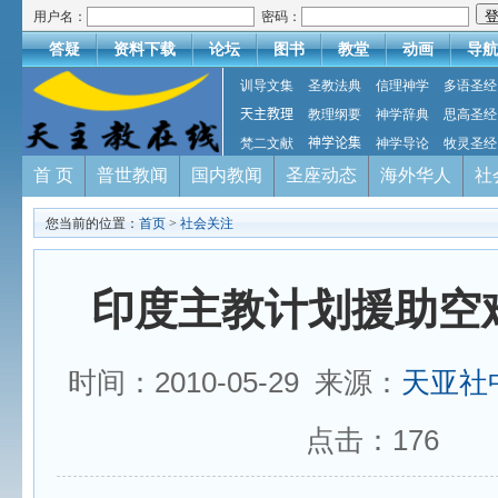
用户名：
密码：
答疑
资料下载
论坛
图书
教堂
动画
导航
训导文集
圣教法典
信理神学
多语圣经
天主教理
教理纲要
神学辞典
思高圣经
梵二文献
神学论集
神学导论
牧灵圣经
首 页
普世教闻
国内教闻
圣座动态
海外华人
社
您当前的位置：
首页
>
社会关注
印度主教计划援助空
时间：2010-05-29 来源：
天亚社
点击：
176