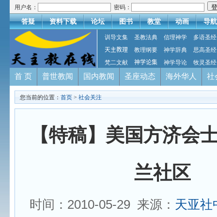
用户名：
密码：
答疑
资料下载
论坛
图书
教堂
动画
导航
训导文集
圣教法典
信理神学
多语圣经
天主教理
教理纲要
神学辞典
思高圣经
梵二文献
神学论集
神学导论
牧灵圣经
首 页
普世教闻
国内教闻
圣座动态
海外华人
社
您当前的位置：
首页
>
社会关注
【特稿】美国方济会
兰社区
时间：2010-05-29 来源：
天亚社