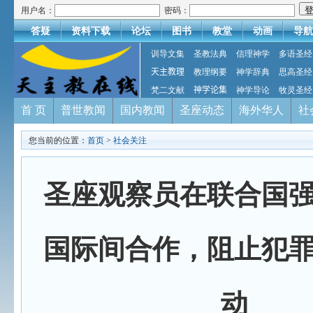
用户名：
密码：
答疑
资料下载
论坛
图书
教堂
动画
导航
训导文集
圣教法典
信理神学
多语圣经
天主教理
教理纲要
神学辞典
思高圣经
梵二文献
神学论集
神学导论
牧灵圣经
首 页
普世教闻
国内教闻
圣座动态
海外华人
社
您当前的位置：
首页
>
社会关注
圣座观察员在联合国
国际间合作，阻止犯
动