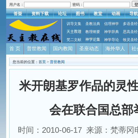
用户名：
密码：
答疑
资料下载
论坛
图书
教堂
动画
导航
训导文集
圣教法典
信理神学
多语圣经
天主教理
教理纲要
神学辞典
思高圣经
梵二文献
神学论集
神学导论
牧灵圣经
首 页
普世教闻
国内教闻
圣座动态
海外华人
社
您当前的位置：
首页
>
普世教闻
米开朗基罗作品的灵
会在联合国总部
时间：2010-06-17 来源：梵蒂