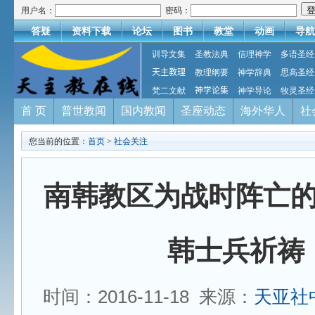
用户名：
密码：
答疑
资料下载
论坛
图书
教堂
动画
导航
训导文集
圣教法典
信理神学
多语圣经
天主教理
教理纲要
神学辞典
思高圣经
梵二文献
神学论集
神学导论
牧灵圣经
首 页
普世教闻
国内教闻
圣座动态
海外华人
社
您当前的位置：
首页
>
社会关注
南韩教区为战时阵亡
韩士兵祈祷
时间：2016-11-18 来源：
天亚社