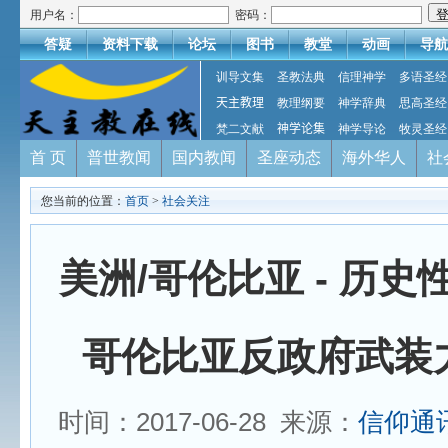
用户名：
密码：
答疑
资料下载
论坛
图书
教堂
动画
导航
训导文集
圣教法典
信理神学
多语圣经
天主教理
教理纲要
神学辞典
思高圣经
梵二文献
神学论集
神学导论
牧灵圣经
首 页
普世教闻
国内教闻
圣座动态
海外华人
社
您当前的位置：
首页
>
社会关注
美洲/哥伦比亚 - 历
哥伦比亚反政府武装
时间：2017-06-28 来源：
信仰通