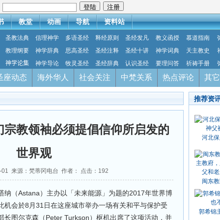
：
书
教堂
动画
导航
资料站
圣教法典
信理神学
多语圣经
释经原则
圣经发凡
教义函授
慕道指南
教理纲要
神学辞典
思高圣经
圣经注释
圣经十讲
神学词典
天主教史
神学论集
神学导论
牧灵圣经
圣经辞典
认识圣经
要理问答
祈祷手册
圣座动态
海外华人
社会关注
中梵关系
热点评论
其它
推荐资
们宗教领袖必须提倡信仰所启发的
河北保
世界观
09-01 来源：梵蒂冈电台 作者： 点击：
192
闽东教
（Astana）主办以「未来能源」为题的2017年世界博
此机会於8月31日在这座城市举办一场有关和平与保护受
郭希锦
图尔克森（Peter Turkson）枢机出席了这项活动，并