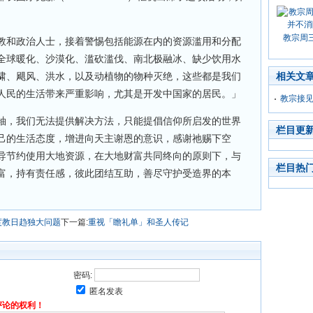
教宗周
教和政治人士，接着警惕包括能源在内的资源滥用和分配
全球暖化、沙漠化、滥砍滥伐、南北极融冰、缺少饮用水
啸、飓风、洪水，以及动植物的物种灭绝，这些都是我们
相关文
人民的生活带来严重影响，尤其是开发中国家的居民。」
教宗接见
袖，我们无法提供解决方法，只能提倡信仰所启发的世界
栏目更
己的生活态度，增进向天主谢恩的意识，感谢祂赐下空
导节约使用大地资源，在大地财富共同终向的原则下，与
栏目热
富，持有责任感，彼此团结互助，善尽守护受造界的本
度教日趋独大问题
下一篇:
重视「瞻礼单」和圣人传记
密码:
匿名发表
评论的权利！