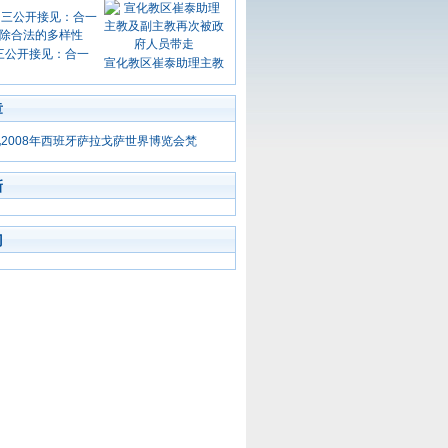
三公开接见：合一
宣化教区崔泰助理主教
章
2008年西班牙萨拉戈萨世界博览会梵
新
门