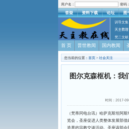
用户名：
密码
答疑
资料下载
论坛
图
训导文集
天主教理
梵二文献
首 页
普世教闻
国内教闻
您当前的位置：
首页
>
社会关注
图尔克森枢机：我
时间：2017-
（梵蒂冈电台讯）哈萨克斯坦阿斯塔纳
览会，圣座促进人类整体发展部借
造界的宗教交谈活动。圣座该部会部长