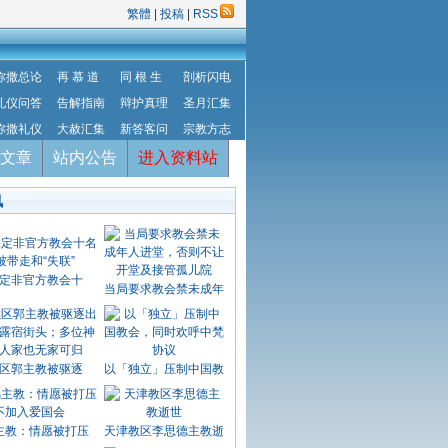
繁體
|
投稿
|
RSS
弥撒总论
再 慕 道
同 根 生
剖析闪电
礼仪问答
告解指南
辩护真理
圣月汇集
弥撒礼仪
大赦汇集
新答客问
宗教方志
文章
站内公告
进入资料站
讯
定非官方教会十
当局要求教会禁未成年
区郭主教被驱逐
以「独立」压制中国教
主教：情愿被打压
天津教区李思德主教逝