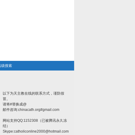
高级搜索
以下为天主教在线的联系方式，谨防假
冒。
请将#替换成@
邮件咨询:chinacath.org#gmail.com
网站支持QQ:1152308（已被腾讯永久冻
结）
Skype:
catholiconline2000@hotmail.com