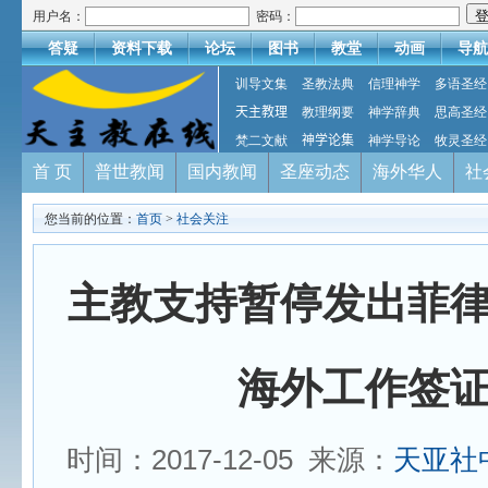
用户名：
密码：
答疑
资料下载
论坛
图书
教堂
动画
导航
训导文集
圣教法典
信理神学
多语圣经
天主教理
教理纲要
神学辞典
思高圣经
梵二文献
神学论集
神学导论
牧灵圣经
首 页
普世教闻
国内教闻
圣座动态
海外华人
社
您当前的位置：
首页
>
社会关注
主教支持暂停发出菲
海外工作签
时间：2017-12-05 来源：
天亚社