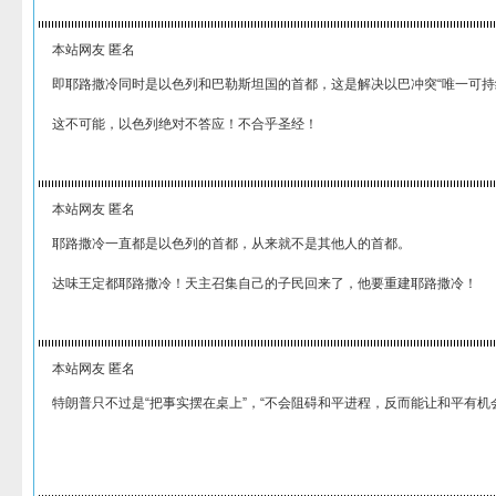
本站网友 匿名
即耶路撒冷同时是以色列和巴勒斯坦国的首都，这是解决以巴冲突“唯一可持
这不可能，以色列绝对不答应！不合乎圣经！
本站网友 匿名
耶路撒冷一直都是以色列的首都，从来就不是其他人的首都。
达味王定都耶路撒冷！天主召集自己的子民回来了，他要重建耶路撒冷！
本站网友 匿名
特朗普只不过是“把事实摆在桌上”，“不会阻碍和平进程，反而能让和平有机