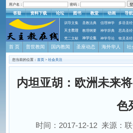
用户名：
密码：
答疑
资料下载
论坛
图书
教堂
动画
导航
训导文集
圣教法典
信理神学
多语圣经
天主教理
教理纲要
神学辞典
思高圣经
梵二文献
神学论集
神学导论
牧灵圣经
首 页
普世教闻
国内教闻
圣座动态
海外华人
社
您当前的位置：
首页
>
社会关注
内坦亚胡：欧洲未来将
色
时间：2017-12-12 来