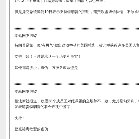
147:2 上主重建了耶路撒冷城，聚集了四散的以色列民。
但是捷克总统泽曼10日表示支持特朗普的声明，谴责欧盟虚伪怯懦，不敢承
本站网友 匿名
特朗普是第一位“有勇气”做出这项举动的美国总统，称此举获得许多美国人
支持川普！不过是承认一个历史和事实！
其他都是胆小，虚伪！方济各教宗也是
本站网友 匿名
据法新社报道，欧盟28个成员国对此课题的立场并不一致，尤其是匈牙利
发表谴责特朗普的联合声明中签字。
支持！
捷克谴责欧盟的虚伪！