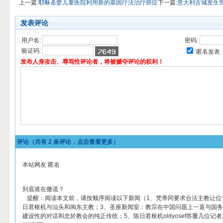
上一篇:
耶稣圣婴儿童医院利用新的基因疗法治疗癌症
下一篇:
意大利古城发生
发表评论
用户名:
密码:
验证码:
匿名发表
发布人身攻击、辱骂性评论者，将被褫夺评论的权利！
评论（共有
2
条评论，点击查看更多）
本站网友 匿名
到底谁在撒谎？
提醒：阅读本文前，请按顺序阅读以下新闻（1、梵蒂冈要求合法主教让位于
日君枢机与汕头和闽东主教；3、圣座新闻室：教宗在中国问题上一直与国务
建设性的对话和忠於教会的纯正传统；5、陈日君枢机oldyosef答覆几位