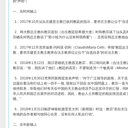
的“声明”）
一、在时间轴上
1、2017年10月汕头庄建坚主教已收到教廷的指示，要求庄主教让位于“自
2、韩大辉总主教向教宗道别（出任教廷驻希腊大使）时和教宗谈了汕头及
宗确实对韩总主教说了“那小组为什么没有和我商量”），且答应韩总主教他
3、2017年12月克劳迪奥‧玛利亚‧切利（ClaudioMaria Celli）率领“
教，要求庄建坚主教主教将合法主教席位让位于“自选自圣”的非法主教；
4、2018年1月12日，陈日君枢机主教面见教宗，亲口询问此事（合法主教
教宗说：“有，我告诉了他们（教廷的高官）不要制造另一个敏真谛（Mindsze
5、2018年1月30日梵蒂冈新闻室发表声明：“对于广泛报导的新闻，关于
议题在看法和行动上有一些不一致, 我有以下回应:在中国問题上，教宗一直
保持联系，听取他们对有关在中国的天主教会情况予以忠实详尽的汇报，同
华人民共和国正在展开的对话进程。因此，教会人士所断定的相反情况造成
憾。”
6、2018年1月31日帕罗林枢机接受意大利《新闻报》时说：教宗“亲自关
有他的合作者都与他同心合意，没有任何人私自行动”。
二、在年龄轴上