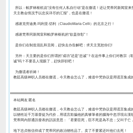
所以：帕罗林枢机说“没有任何人私自行动”是在撒谎！还让梵蒂冈新闻室来
天主教会情况予以忠实详尽的汇报”，也是在撒谎！
感谢克劳迪奥‧玛利亚‧切利（ClaudioMaria Celli）的北京之行！
感谢梵蒂冈新闻室和帕罗林枢机的“欲盖弥彰”！
是你们在制造混乱和丑闻，赶快去办告解吧：求天主宽恕你们!
另外：天主要的是你们所谓的“成功”还是“忠诚”？在这件事上你们对教宗（
诚”吗？不要丢人现眼了，赶快辞职吧！
为撒谎者祈祷！
教廷高级神职人员都在撒谎，今天教会怎么了，难道中梵协议是用谎言集成
本站网友 匿名
教廷高级神职人员都在撒谎，今天教会怎么了，难道中梵协议是用谎言集成
以牺牲近千万基督徒为代价，用谎言欺骗他的真够筆者的腦海中忽浮現出漢
梵蒂岡內部通訊發表的訪談意思：「君要臣死，臣不死是為不忠；父叫子亡
地下忠贞牧信仰成了梵蒂冈的政治牺牲品了。卖了不要紧还叫他们去死！