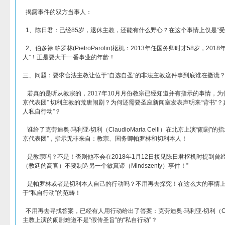
揭露事件的双方当事人：
1、陈日君：已经85岁，退休主教，还能有什么野心？在这个事情上仅是“受
2、伯多禄.帕罗林(PietroParolin)枢机：2013年任国务卿时才58岁，2
人”！正是要大干一番事业的年龄！
三、问题：要求合法主教让位于“自选自圣”的非法主教这件事到底谁在撒谎
若真的是听从教宗的，2017年10月月份教宗已经知道并有指示的事情，为何还
京代表团” 切利主教的荒唐闹剧？为何还需要圣座新闻室发表声明来“背书”？
人私自行动”？
谁给了克劳迪奥‧玛利亚‧切利（ClaudioMaria Celli）在北京上演“闹剧
京代表团”，指示无非来自：教宗、国务卿帕罗林和切利本人！
是教宗吗？不是！否则他不会在2018年1月12日接见陈日君枢机时提到曾经
（教廷的高官）不要制造另一个敏真谛（Mindszenty）事件！”
是帕罗林或者是切利本人自己的行动吗？不用再去探究！在这么大的事情上
于“私自行动”的范畴！
不用再去寻找答案，已经有人用行动给出了答案：克劳迪奥‧玛利亚‧切利（Claudio
主教上演的闹剧难道不是“假传圣旨”的“私自行动”？