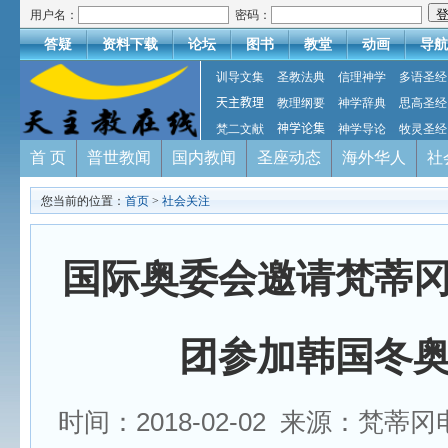
用户名：
密码：
答疑
资料下载
论坛
图书
教堂
动画
导航
训导文集
圣教法典
信理神学
多语圣经
天主教理
教理纲要
神学辞典
思高圣经
梵二文献
神学论集
神学导论
牧灵圣经
首 页
普世教闻
国内教闻
圣座动态
海外华人
社
您当前的位置：
首页
>
社会关注
国际奥委会邀请梵蒂
团参加韩国冬
时间：2018-02-02 来源：梵蒂