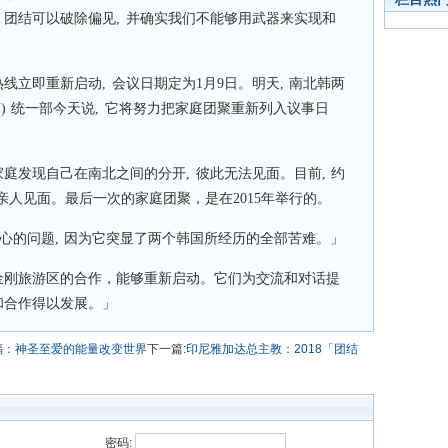
 团结可以破除偏见, 并确实我们不能够用武器来实现和
线立即重新启动, 会议日期定为1月9日。明天, 南北韩两
韩) 统一部今天说, 它将努力把家庭团聚重新列入议事日
多家庭发现自己在南北之间的分开, 彼此无法见面。目前, 约
人见面。最后一次的家庭团聚，是在2015年举行的。
心的问题, 因为它突显了两个韩国所经历的全部苦难。」
和金刚旅游区的合作，能够重新启动。它们为交流和对话提
和合作得以发展。」
福：神圣至爱的能量改变世界
下一篇:
印尼雅加达总主教：2018「团结
密码: