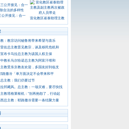
三公开接见：合一
宣化教区崔泰助理主教
章
主教：教宗访问秘鲁将带来希望与喜乐
阿雷佐总主教晋见教宗，谈及移民危机和
府宣布卡马拉总主教为该国人权主保
军中教长马尔恰诺总主教为阿富汗维和
总主教受东京教友欢迎，多国友好到临支
 耶路撒冷「单方面决定不会带来和平
拉总主教：我们仍要过节
拉拉邦飓风。总主教：一场灾难，要尽快找
主教塔格莱枢机：“别再抱怨了，行动起
马西总主教：耶路撒冷需要一条结聚力量
新
门