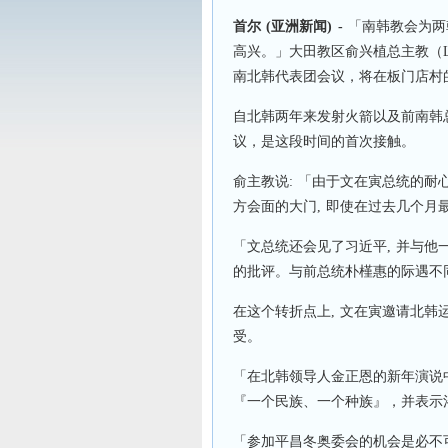
首尔
(
亚洲新闻
) -
「南韩教会为两
高兴。」大田教区俞兴植总主教（Laza
南北韩代表团会议，将在板门店村
自北韩两年来发射火箭以及前南韩
议，是这段时间的首次接触。
俞主教说: 「由于文在寅总统的耐
方会面的大门, 即使在过去几个月
「文总统还会见了习近平, 并与他
的批评。与前总统朴槿惠的际遇不同
在这个转折点上, 文在寅邀请北韩
受。
「在北韩领导人金正恩的新年演说中
『一个民族、一个种族』，并表示
「参加平昌冬奥委会的机会是必不可