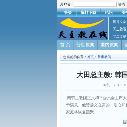
用户名：
密码
答疑
资料下载
论坛
图
训导文集
天主教理
梵二文献
首 页
普世教闻
国内教闻
您当前的位置：
首页
>
普世教闻
大田总主教: 
时间：2018-0
南韩主教团正义和平委员会主席大
示满意。他赞扬文在寅的「耐心和
家庭将恢复团聚。