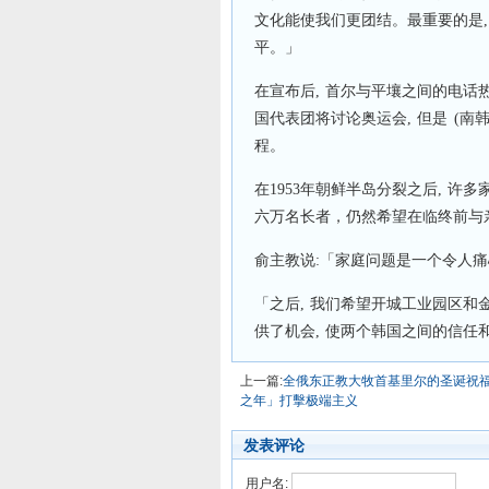
文化能使我们更团结。最重要的是,
平。」
在宣布后, 首尔与平壤之间的电话热
国代表团将讨论奥运会, 但是 (南
程。
在1953年朝鲜半岛分裂之后, 许
六万名长者，仍然希望在临终前与亲
俞主教说:「家庭问题是一个令人痛
「之后, 我们希望开城工业园区
供了机会, 使两个韩国之间的信任
上一篇:
全俄东正教大牧首基里尔的圣诞祝
之年」打擊极端主义
发表评论
用户名: