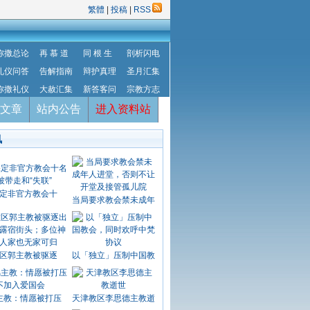
繁體
|
投稿
|
RSS
弥撒总论
再 慕 道
同 根 生
剖析闪电
礼仪问答
告解指南
辩护真理
圣月汇集
弥撒礼仪
大赦汇集
新答客问
宗教方志
文章
站内公告
进入资料站
讯
定非官方教会十
当局要求教会禁未成年
区郭主教被驱逐
以「独立」压制中国教
主教：情愿被打压
天津教区李思德主教逝