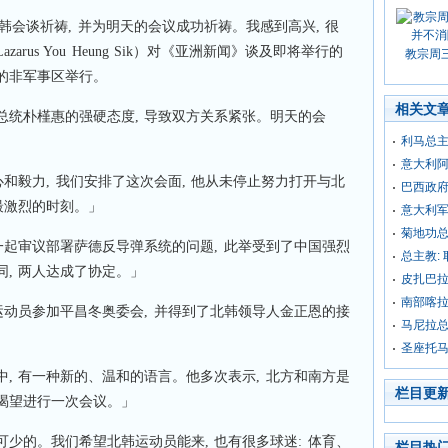
韩会谈祈祷, 并为明天的会议成功祈祷。我感到高兴, 很
rus You Heung Sik）对《亚洲新闻》谈及即将举行的
教宗周
的非军事区举行。
相关文
总统朴槿惠的强硬态度, 导致双方关系紧张。明天的会
利马总
意大利
心和毅力, 我们安排了这次会面, 他从未停止努力打开与北
巴西政
最激烈的时刻。」
意大利
菊地功
一起审议部署萨德反导弹系统的问题, 此举受到了中国强烈
总主教:
, 两人达成了协定。」
皮扎巴
南部喀
运动员参加平昌冬奥委会, 并得到了北韩领导人金正恩的接
马尼拉总
圣座托
, 有一种新的、温和的语言。他多次表示, 北方和南方是
栏目更
渴望进行一次会议。」
少的。我们希望北韩运动员能来, 也有很多球迷: 体育、
栏目热