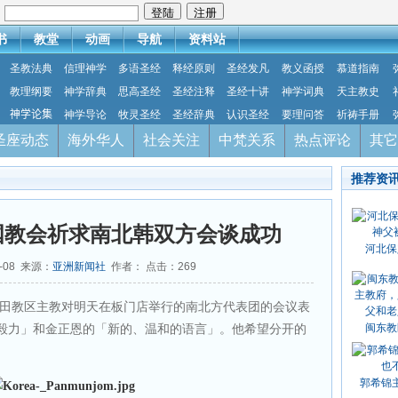
：
书
教堂
动画
导航
资料站
圣教法典
信理神学
多语圣经
释经原则
圣经发凡
教义函授
慕道指南
教理纲要
神学辞典
思高圣经
圣经注释
圣经十讲
神学词典
天主教史
神学论集
神学导论
牧灵圣经
圣经辞典
认识圣经
要理问答
祈祷手册
圣座动态
海外华人
社会关注
中梵关系
热点评论
其它
推荐资
韩国教会祈求南北韩双方会谈成功
河北保
1-08 来源：
亚洲新闻社
作者： 点击：
269
田教区主教对明天在板门店举行的南北方代表团的会议表
闽东教
毅力」和金正恩的「新的、温和的语言」。他希望分开的
郭希锦