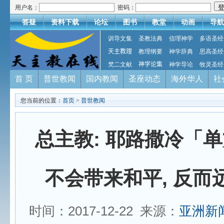
用户名：
密码：
答疑
资料下载
论坛
图书
教堂
动画
导航
训导文集
圣教法典
信理神学
多语圣经
天主教理
教理纲要
神学辞典
思高圣经
梵二文献
神学论集
神学导论
牧灵圣经
首 页
普世教闻
国内教闻
圣座动态
海外华人
社
您当前的位置：
首页
>
普世教闻
总主教: 耶路撒冷「
不会带来和平, 反而
时间：2017-12-22 来源：
亚洲新