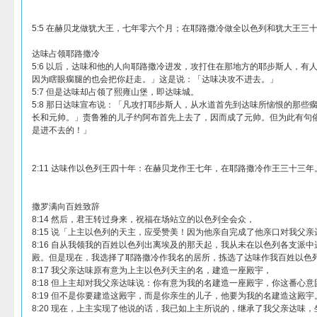
5:5 在赫贝龙做犹大王，七年零六个月；在耶路撒冷做全以色列和犹大王三
达味占领耶路撒冷
5:6 以后，达味和他的人向耶路撒冷进发，攻打住在那地方的耶步斯人，有
因为瞎眼瘸腿的也会把你赶走。」这是说：「达味决攻不进去。」
5:7 但是达味却占领了熙雍山堡，即达味城。
5:8 那日达味宣布说：「凡攻打耶步斯人，从水道首先到达味所恼恨的那些
长和元帅。」责鲁雅的儿子约阿布首先上去了，因而成了元帅。但为此有句
是进不去的！」
2:11 达味作以色列王四十年：在赫贝龙作王七年，在耶路撒冷作王三十三年
撒罗满向百姓致辞
8:14 然后，君王转过身来，祝福在场站立的以色列全会众，
8:15 说「上主以色列的天主，应受赞美！因为他亲自完成了他亲口对我父
8:16 自从我领我的百姓以色列出离埃及的那天起，我从未在以色列各支派
殿。但是现在，我选择了耶路撒冷作我名的居所，拣选了达味作我百姓以色
8:17 我父亲达味原有意为上主以色列天主的名，建造一座殿宇，
8:18 但上主却对我父亲达味说：你有意为我的名建造一座殿宇，你这番心意
8:19 但不是你要建造这殿宇，而是你亲生的儿子，他要为我的名建造这殿宇
8:20 现在，上主实现了他说的话，我已如上主所说的，继承了我父亲达味