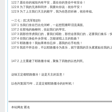
122:7 愿在你的城垣内有平安，愿在你的堡垒中有安全！
122:8 为了我的兄弟和同伴，我要向你说：祝你平安！
122:9 为了上主我们天主的殿宇，我为你恳切祈祷，祝你幸福。
一三七：[忆充军歌](9)
137:1 当我们坐在巴比伦河畔，一起想熙雍即泪流满面。
137:2 在那地的杨柳间，挂起我们的琴弦。
137:3 因那些俘虏我们的，要我们唱歌，那些迫害我们的，还要我们奏乐
137:4 但我们身处外乡异域，怎能讴唱上主的歌曲？
137:5 耶路撒冷！我如果将你忘掉，愿我的右手枯焦！
137:6 我若不怀念你，不以耶路撒冷为喜乐，就宁愿我的舌头紧紧贴在我的
147:2 上主重建了耶路撒冷城，聚集了四散的以色列民。
达味王定都耶路撒冷！这是天主的旨意！
以色列复国70年，正是定都耶路撒冷的好时机！
本站网友 匿名