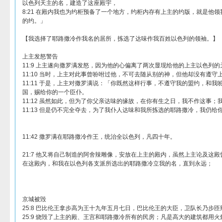
以色列天主的名，建造了这座殿宇，
8:21 在殿内我也为约柜预备了一个地方，约柜内存有上主的约版，就是他
的约。」
【我选择了耶路撒冷作我名的居所，拣选了达味作我百姓以色列的领袖。】
上主发怒警告
11:9 上主遂向撒罗满发怒，因为他的心偏离了两次显现给他的上主以色列的
11:10 当时，上主对此事曾吩咐过他，不可去随从别的神，但他却没有遵守
11:11 于是，上主对撒罗满说：「你既然这样行事，不遵守我的盟约，和
国，赐给你的一个臣仆。
11:12 虽然如此，但为了你父亲达味的缘故，在你有生之日，我不作这事；
11:13 但是仍不完全夺去，为了我仆人达味和我所拣选的耶路撒冷，我仍给
11:42 撒罗满在耶路撒冷作王，统治全以色列，凡四十年。
21:7 他又将自己制造的阿舍辣雕像，安放在上主的殿内，虽然上主论及这
在这殿内，和我在以色列各支派所选出的耶路撒冷立我的名，直到永远；
京城被毁
25:8 巴比伦王拿步高为王十九年五月七日，巴比伦王的大臣，卫队长乃步
25:9 烧毁了上主的殿、王宫和耶路撒冷所有的民房；凡是高大的建筑都用火