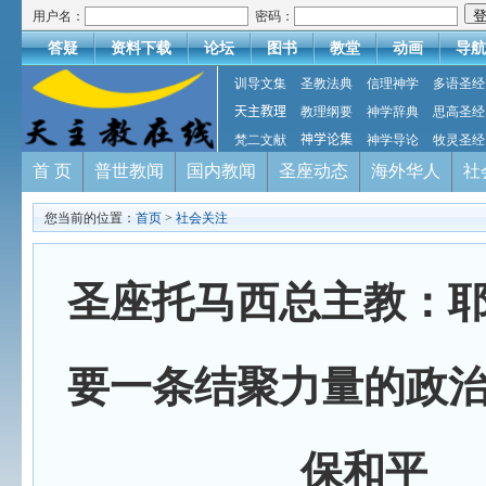
用户名：
密码：
答疑
资料下载
论坛
图书
教堂
动画
导航
训导文集
圣教法典
信理神学
多语圣经
天主教理
教理纲要
神学辞典
思高圣经
梵二文献
神学论集
神学导论
牧灵圣经
首 页
普世教闻
国内教闻
圣座动态
海外华人
社
您当前的位置：
首页
>
社会关注
圣座托马西总主教：
要一条结聚力量的政
保和平