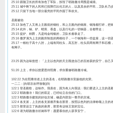
25:10 跟随卫长的所有加色丁军队，拆毁了耶路撒冷周围是城墙。
25:11 城中剩下的人民和已投降巴比伦王的人，以及其余的平民，卫队长乃
25:12 只留下当地一部分最穷的平民作园丁和农夫。
圣殿被劫
25:13 加色丁人又将上主殿前的铜柱，和上主殿内的铜座、铜海都打碎，把
25:14 此外，锅、铲、蜡剪、香盘，以及行礼的一切铜器，全都带走；
25:15 提炉、杯爵，凡是纯金纯银的，卫队长都拿走了。
25:16 撒罗满为上主的殿所制造的两根柱子，一个铜海和一些盆座，这一
25:17 一根柱子高十八肘，上端有同柱头，高五肘，柱头四周有网子和石
有网子。
23:25 因为达味曾想：「上主以色列的天主既使自己的百姓获的安宁，自己
51:20 上主，求你以慈爱恩待熙雍，求你重修耶路撒冷城。
102:22 为在熙雍传述上主的圣名，在耶路撒冷宣扬他的光荣。
一二二：[向耶京欢呼致敬](9)
122:1 登圣殿歌，达味作。我喜欢，因为有人向我说：我们要进入上主的圣
122:2 耶路撒冷！我们的双足，已经站立在你的门口。
122:3 耶路撒冷建筑的好似京城，确是内部划一整齐的京城。
122:4 各支派，上主的各支派都齐集在那里，按照以色列的法律称颂上主的
122:5 那里设立了执政的座席，那里有达味王室的宝位。
122:6 请为耶路撒冷祈祷和平：愿爱慕你的人获享安宁，