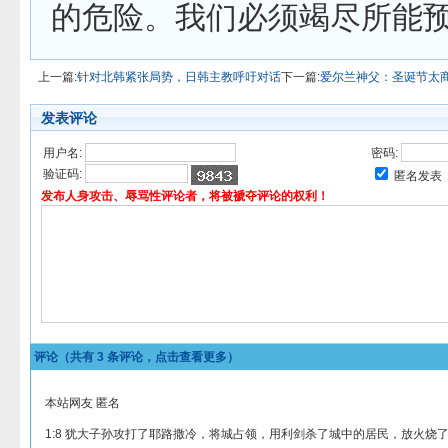
的危险。我们必须竭尽所能
上一篇:
针对北韩紧张局势，日韩主教呼吁对话
下一篇:
爱尔兰神父：圣诞节太
发表评论
用户名:
密码:
验证码:
匿名发表
发布人身攻击、辱骂性评论者，将被褫夺评论的权利！
评论（共有
3
条评论，点击查看更多）
本站网友 匿名
1:8 犹大子孙攻打了耶路撒冷，将城占领，用利剑杀了城中的居民，放火烧