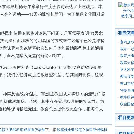
5日在瑞典斯德哥尔摩举行年度会议时表达了上述观点。本
“人类的运动——移民的流动和新闻；为了相遇文化而对话
教宗周
相关文
的移民和传播专家将讨论以下问题：是否需要表明“移民危
要找到温和而积极的简明易懂的方式来讲述这个已经是结构
塞内加
这意味著向舆论解释教会如何具体的帮助那些踏上简陋船
教宗：
人，而不是陷入无益的辩论和对立。
教宗指
教宗为
·奥库利克（Luis Okulik）神父表示“利益驱使传播
意大利
果；我们的任务就是拦截这些利益，使其回归现实，这现
教宗接
在日本
特朗普
、冲突及舌战的陷阱。“欧洲主教团从未将移民的流动和‘紧
教宗批评
示的却截然相反。当然，其中存在管理和理解的复杂性。为
联合国
道始终保持畅通无阻。教会总是提议彼此合作，把每个人
栏目更
：住院人数和科研成果有所增加
下一篇:
埃塞俄比亚和厄立特里亚继续和
栏目热