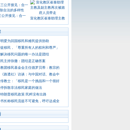
三公开接见：合一
宣化教区崔泰助理主教
章
尔明爱为回国移民和难民提供协助
迁徙移民，「尊重所有人的权利和尊严」
出解决移民问题的唯一办法是团结
移民主持弥撒：团结是正确答案
主教团移民基金会主任德罗贝蒂：教宗的
受《路透社》访谈：与中国对话、教会中
的传教士：「移民是一个挑战和一个很好
叫停拆散非法移民家庭的做法
特朗普移民政策 民粹没有出路
秘书长称移民流徙不可避免，呼吁达成全
新
门