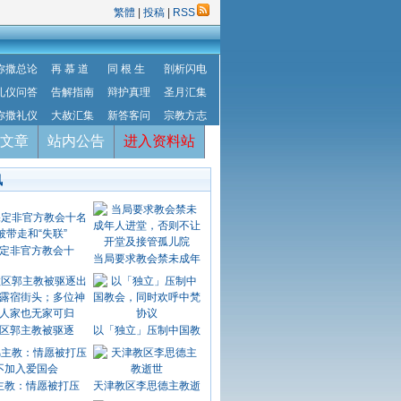
繁體
|
投稿
|
RSS
弥撒总论
再 慕 道
同 根 生
剖析闪电
礼仪问答
告解指南
辩护真理
圣月汇集
弥撒礼仪
大赦汇集
新答客问
宗教方志
文章
站内公告
进入资料站
讯
定非官方教会十
当局要求教会禁未成年
区郭主教被驱逐
以「独立」压制中国教
主教：情愿被打压
天津教区李思德主教逝