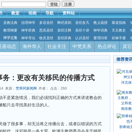
：
书
教堂
动画
导航
资料站
圣教法典
信理神学
多语圣经
释经原则
圣经发凡
教义函授
慕道指南
教理纲要
神学辞典
思高圣经
圣经注释
圣经十讲
神学词典
天主教史
神学论集
神学导论
牧灵圣经
圣经辞典
认识圣经
要理问答
祈祷手册
圣座动态
海外华人
社会关注
中梵关系
热点评论
其它
推荐资
事务：更改有关移民的传播方式
河北保
-14 来源：
梵蒂冈新闻网
作者： 点击：
260
动不是紧急情况，我们必须找到正确的方式来讲述教会的
陋船只去寻找美好生活的人。
闽东教
民做了很多事，却无法将之传播出去，或者以错误的方式
郭希锦
的时代，这可能是一条大罪。欧洲主教团委员会关于移民