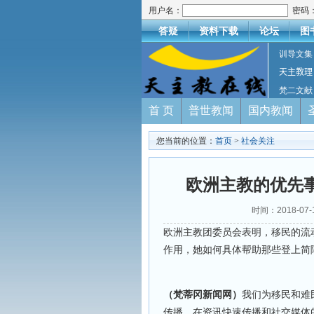
用户名：
密码
答疑
资料下载
论坛
图
训导文集
天主教理
梵二文献
首 页
普世教闻
国内教闻
您当前的位置：
首页
>
社会关注
欧洲主教的优先
时间：2018-07
欧洲主教团委员会表明，移民的流
作用，她如何具体帮助那些登上简
（梵蒂冈新闻网）
我们为移民和难
传播。在资讯快速传播和社交媒体