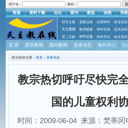
用户名：
密码：
答疑
资料下载
论坛
图书
教堂
动画
导航
训导文集
圣教法典
信理神学
多语圣经
天主教理
教理纲要
神学辞典
思高圣经
梵二文献
神学论集
神学导论
牧灵圣经
首 页
普世教闻
国内教闻
圣座动态
海外华人
社
您当前的位置：
首页
>
圣座动态
教宗热切呼吁尽快完
国的儿童权利
时间：2009-06-04 来源：梵蒂