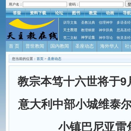
用户名：
密码：
答疑
资料下载
论坛
图书
教堂
动画
导航
训导文集
圣教法典
信理神学
多语圣经
天主教理
教理纲要
神学辞典
思高圣经
梵二文献
神学论集
神学导论
牧灵圣经
首 页
普世教闻
国内教闻
圣座动态
海外华人
社
您当前的位置：
首页
>
圣座动态
教宗本笃十六世将于9
意大利中部小城维泰
小镇巴尼亚雷