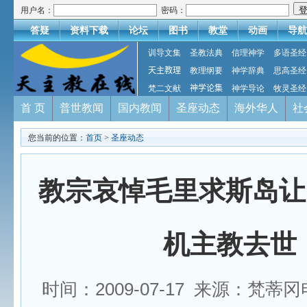
用户名：
密码：
答疑
资料下载
论坛
图书
教堂
动画
导航
训导文集
圣教法典
信理神学
多语圣经
天主教理
教理纲要
神学辞典
思高圣经
梵二文献
神学论集
神学导论
牧灵圣经
首 页
普世教闻
国内教闻
圣座动态
海外华人
社
您当前的位置：
首页
>
圣座动态
教宗哀悼毛里求斯岛让
机主教去世
时间：2009-07-17 来源：梵蒂