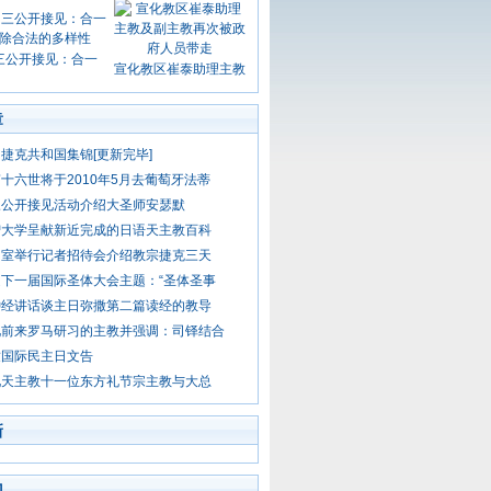
三公开接见：合一
宣化教区崔泰助理主教
章
捷克共和国集锦[更新完毕]
十六世将于2010年5月去葡萄牙法蒂
三公开接见活动介绍大圣师安瑟默
智大学呈献新近完成的日语天主教百科
闻室举行记者招待会介绍教宗捷克三天
下一届国际圣体大会主题：“圣体圣事
钟经讲话谈主日弥撒第二篇读经的教导
见前来罗马研习的主教并强调：司铎结合
致国际民主日文告
见天主教十一位东方礼节宗主教与大总
新
门