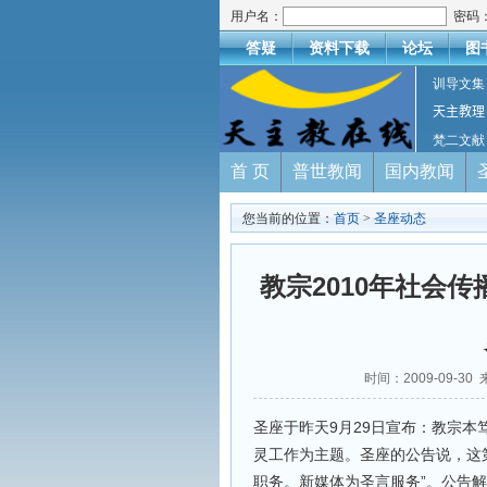
用户名：
密码
答疑
资料下载
论坛
图
训导文集
天主教理
梵二文献
首 页
普世教闻
国内教闻
您当前的位置：
首页
>
圣座动态
教宗2010年社会
时间：2009-09-
圣座于昨天9月29日宣布：教宗本
灵工作为主题。圣座的公告说，这
职务。新媒体为圣言服务”。公告