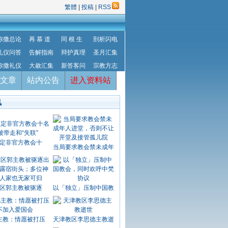
繁體
|
投稿
|
RSS
弥撒总论
再 慕 道
同 根 生
剖析闪电
礼仪问答
告解指南
辩护真理
圣月汇集
弥撒礼仪
大赦汇集
新答客问
宗教方志
文章
站内公告
进入资料站
讯
定非官方教会十
当局要求教会禁未成年
区郭主教被驱逐
以「独立」压制中国教
主教：情愿被打压
天津教区李思德主教逝