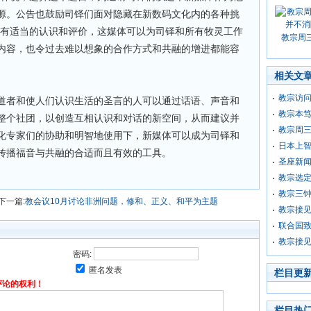
源。公告也鼓励司铎们面对隐藏在新数码文化内的各种挑
体有适当的认识和评价，这媒体可以为司铎和所有牧灵工作
教宗周
内容，也令过去难以想象的合作方式和共融的增进都能容
相关文
教宗访问
道者和使人们认识生活的圣言的人可以通过话语、声音和
教宗本笃
整个社团，以创造互相认识和对话的新空间，从而建议并
教宗周
化专家们的协助和明智地使用下，新媒体可以成为司铎和
日本上
传播福音与共融的合适而且有效的工具。
圣座新
教宗选定
教宗三
下一篇:
教会议10月讨论非洲问题，修和、正义、和平为主题
教宗接
联合国
教宗接
密码:
匿名发表
栏目更
评论的权利！
栏目热