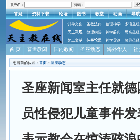
用户名：
密码：
答疑
资料下载
论坛
图书
教堂
动画
导航
训导文集
圣教法典
信理神学
多语圣经
天主教理
教理纲要
神学辞典
思高圣经
梵二文献
神学论集
神学导论
牧灵圣经
首 页
普世教闻
国内教闻
圣座动态
海外华人
社
您当前的位置：
首页
>
圣座动态
圣座新闻室主任就德
员性侵犯儿童事件发
表示教会在惊涛骇浪