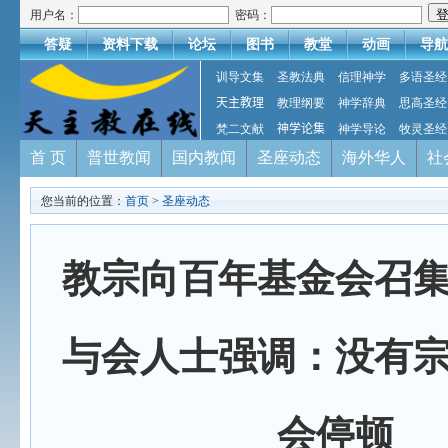
用户名：
密码：
答疑
资料下载
论坛
图书
教堂
动画
导航
训导文集
圣教法典
信理神学
多语圣经
天主教理
教理纲要
神学辞典
思高圣经
梵二文献
神学论集
神学导论
牧灵圣经
首 页
普世教闻
国内教闻
圣座动态
海外华人
社
您当前的位置：
首页
>
圣座动态
教宗向百年基金会召
与会人士强调：没有
会停顿