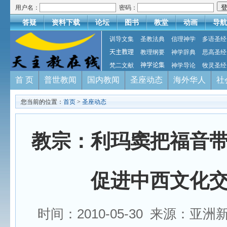
用户名：
密码：
答疑
资料下载
论坛
图书
教堂
动画
导航
训导文集
圣教法典
信理神学
多语圣经
天主教理
教理纲要
神学辞典
思高圣经
梵二文献
神学论集
神学导论
牧灵圣经
首 页
普世教闻
国内教闻
圣座动态
海外华人
社
您当前的位置：
首页
>
圣座动态
教宗：利玛窦把福音
促进中西文化
时间：2010-05-30 来源：亚