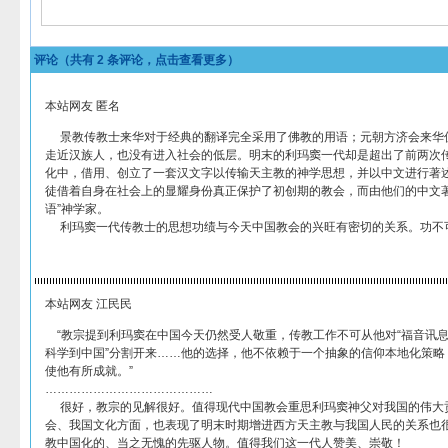
评论（共有
2
条评论，点击查看更多）
本站网友 匿名
景教传教士来华对于经典的翻译完全采用了佛教的用语；元朝方济会来华
走近汉族人，也没有进入社会的低层。明末的利玛窦一代却是超出了前两次
化中，借用、创立了一套汉文字以传输天主教的神学思想，并以中文进行著
徒借着自身在社会上的显耀身份真正保护了初创期的教会，而由他们的中文著
语”神学家。
利玛窦一代传教士的思想功绩与今天中国教会的兴旺有密切的关系。功不
本站网友 江民民
“教宗提到利玛窦在中国今天仍然受人敬重，传教工作不可从他对“福音讯息
科学到中国”分割开来……他的选择，他不依赖于一个抽象的信仰本地化策略
使他有所成就。”
……………………………………
很好，教宗的见解很好。值得现代中国教会重思利玛窦神父对我国的伟大
会、我国文化方面，也表现了明末时期增进西方天主教与我国人民的关系也
教中国化的、当之无愧的先驱人物。值得我们这一代人赞美、崇敬！