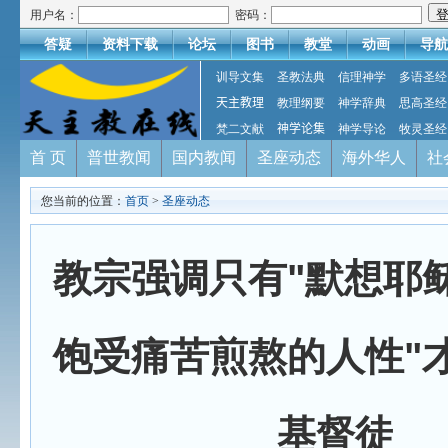
用户名：
密码：
答疑
资料下载
论坛
图书
教堂
动画
导航
训导文集
圣教法典
信理神学
多语圣经
天主教理
教理纲要
神学辞典
思高圣经
梵二文献
神学论集
神学导论
牧灵圣经
首 页
普世教闻
国内教闻
圣座动态
海外华人
社
您当前的位置：
首页
>
圣座动态
教宗强调只有"默想耶
饱受痛苦煎熬的人性"
基督徒