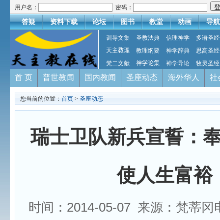
用户名：
密码：
答疑
资料下载
论坛
图书
教堂
动画
导航
训导文集
圣教法典
信理神学
多语圣经
天主教理
教理纲要
神学辞典
思高圣经
梵二文献
神学论集
神学导论
牧灵圣经
首 页
普世教闻
国内教闻
圣座动态
海外华人
社
您当前的位置：
首页
>
圣座动态
瑞士卫队新兵宣誓：
使人生富裕
时间：2014-05-07 来源：梵蒂