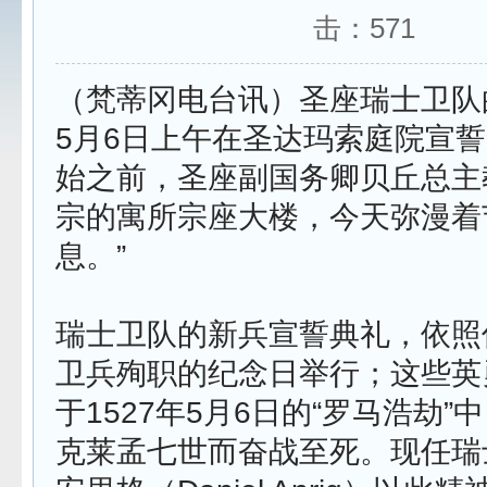
击：
571
（梵蒂冈电台讯）圣座瑞士卫队
5月6日上午在圣达玛索庭院宣
始之前，圣座副国务卿贝丘总主
宗的寓所宗座大楼，今天弥漫着
息。”
瑞士卫队的新兵宣誓典礼，依照传
卫兵殉职的纪念日举行；这些英
于1527年5月6日的“罗马浩劫
克莱孟七世而奋战至死。现任瑞