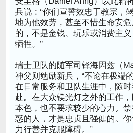
安里格（Daniel Anrig）以
兵说：“你们宣誓效忠于教宗，
地为他效劳，甚至不惜生命安危
的，不是金钱、玩乐或消费主义
牺牲。”
瑞士卫队的随军司铎海因兹（Marku
神父则勉励新兵，“不论在极端
在日常服务和卫队生涯中，随时
赴。在大众镁光灯之外的工作，
本色，也不要求较少的心力。禁
惑的人，才是忠贞且强健的。你
力行善并克服障碍。”