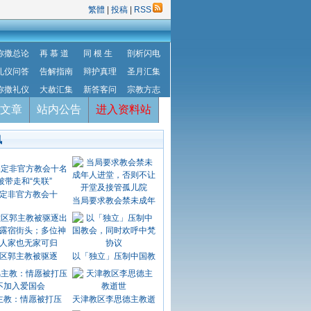
繁體
|
投稿
|
RSS
弥撒总论
再 慕 道
同 根 生
剖析闪电
礼仪问答
告解指南
辩护真理
圣月汇集
弥撒礼仪
大赦汇集
新答客问
宗教方志
文章
站内公告
进入资料站
讯
定非官方教会十
当局要求教会禁未成年
区郭主教被驱逐
以「独立」压制中国教
主教：情愿被打压
天津教区李思德主教逝