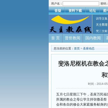
用户名：
密码
答疑
资料下载
论坛
图
训导文集
天主教理
梵二文献
首 页
普世教闻
国内教闻
您当前的位置：
首页
>
圣座动态
斐洛尼枢机在教会
和
时间：2014-0
五月七日星期三下午，圣座万民福
所属的教会之母公学主持弥撒圣祭
会和各自的修会大家庭服务献身的