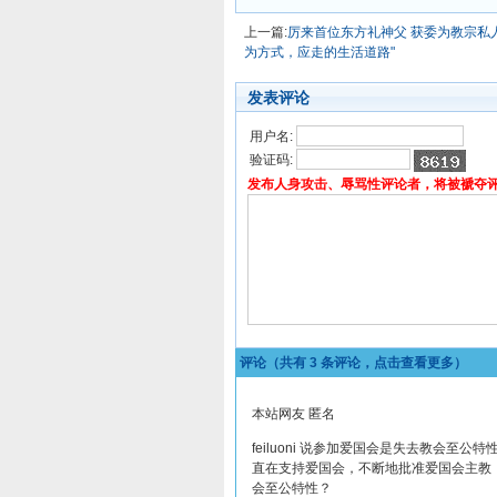
上一篇:
厉来首位东方礼神父 获委为教宗私
为方式，应走的生活道路"
发表评论
用户名:
验证码:
发布人身攻击、辱骂性评论者，将被褫夺
评论（共有
3
条评论，点击查看更多）
本站网友 匿名
feiluoni 说参加爱国会是失去教会
直在支持爱国会，不断地批准爱国会主教
会至公特性？