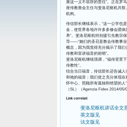
展这一义不容辞的责任”。正在罗
座传教善会主任与斐洛尼枢机共祭
机构。
传信部长继续表示，“这一公学也
金，使世界各地许许多多修会团体
养”。斐洛尼枢机特别援引先教宗
导——“她们的圣召是教会传教事业
概念，因为我觉得充分揭示了我们
传教和宣讲福音的前哨”。
斐洛尼枢机继续强调，“福传背景
传教性”。
结合当日福音，传信部长还告诫人
和祂的福音；我们使之充分体现在
怀中心、照顾所有孤独和绝望的人
（SL）（Agenzia Fides 2014/05
Link correlati
斐洛尼枢机讲话全文
英文版见
法文版见