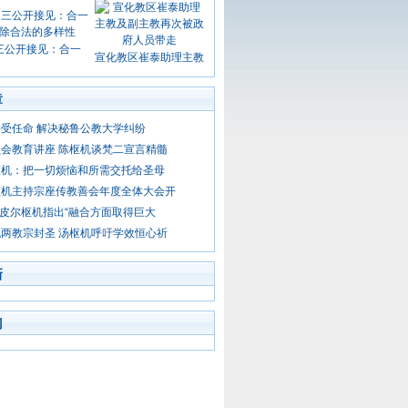
三公开接见：合一
宣化教区崔泰助理主教
章
受任命 解决秘鲁公教大学纠纷
会教育讲座 陈枢机谈梵二宣言精髓
枢机：把一切烦恼和所需交托给圣母
枢机主持宗座传教善会年度全体大会开
 纳皮尔枢机指出“融合方面取得巨大
两教宗封圣 汤枢机呼吁学效恒心祈
新
门