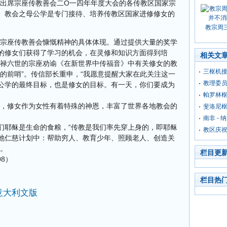
马出席宗座传教善会二O一四年年度大会的各传教区国家宗
。教会之母公学是专门接待、培养传教区国家进修修女的
教宗周
是宗座传教善会慷慨精神的具体体现。通过提供大量的奖学
的修女们获得了学习的机会，在灵修和知识方面得到培
相关文
保禄六世的宗座劝谕《在新世界中传福音》中有关修女的教
三枢机接
的前哨”。传信部长重申，“我愿意提醒大家在此关注这一
教理委员
公学的最终目标，也是修女的目标。有一天，你们要成为
帕罗林
下，修女作为女性有着特殊的神恩，丰富了世界各地教会的
斐洛尼
南非 -
们耶稣是生命的食粮，“传教是我们率先穿上身的，即耶稣
教区庆祝
祂仁慈计划中：帮助穷人、教育少年、照顾老人、创造关
”。
栏目更
/08）
栏目热
意大利文版