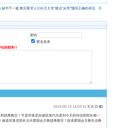
人秘书
下一篇:
教宗要求人们向天主求"建议"从而"懂得正确的讲话、行
密码:
匿名发表
评论的权利！
2014-05-15 14:03:31 发表
[3 楼]
至公特性和脱离教宗！可是菲落尼自做驻港代办直到今天的传信部部长都一
！难道菲落尼部长允许爱国会主教脱离教宗？批准爱国会主教失去教