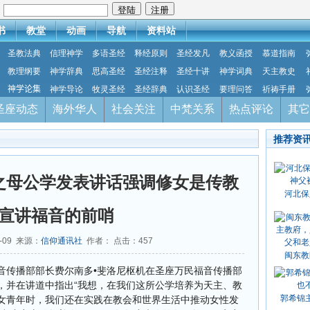
：
书
教堂
动画
导航
资料站
圣教法典
信理神学
多语圣经
释经原则
圣经发凡
教义函授
慕道指南
教理纲要
神学辞典
思高圣经
圣经注释
圣经十讲
神学词典
天主教史
神学论集
神学导论
牧灵圣经
圣经辞典
认识圣经
要理问答
祈祷手册
圣座动态
海外华人
社会关注
中梵关系
热点评论
其它
推荐资
之母公学发表讲话强调修女是传教
河北保
宣讲福音的前哨
5-09 来源：
信仰通讯社
作者： 点击：
457
闽东教
音传播部部长费尔南多•斐洛尼枢机在圣座万民福音传播部
，并在讲道中指出“我想，在我们这所公学培养为天主、教
郭希锦
女青年时，我们还在实践在教会和世界生活中推动女性发