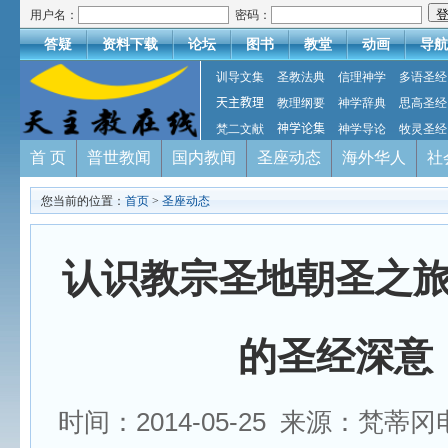
用户名：
密码：
答疑
资料下载
论坛
图书
教堂
动画
导航
训导文集
圣教法典
信理神学
多语圣经
天主教理
教理纲要
神学辞典
思高圣经
梵二文献
神学论集
神学导论
牧灵圣经
首 页
普世教闻
国内教闻
圣座动态
海外华人
社
您当前的位置：
首页
>
圣座动态
认识教宗圣地朝圣之
的圣经深意
时间：2014-05-25 来源：梵蒂