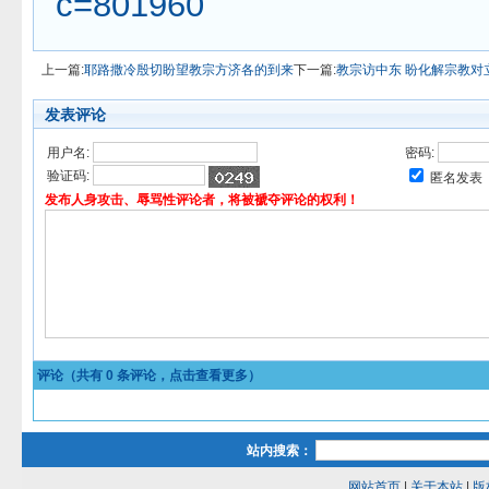
c=801960
上一篇:
耶路撒冷殷切盼望教宗方济各的到来
下一篇:
教宗访中东 盼化解宗教对
发表评论
用户名:
密码:
验证码:
匿名发表
发布人身攻击、辱骂性评论者，将被褫夺评论的权利！
评论（共有
0
条评论，点击查看更多）
站内搜索：
网站首页
|
关于本站
|
版