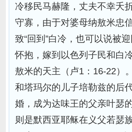
冷移民马赫隆，丈夫不幸夭
守寡，由于对婆母纳敖米忠
致“回到”白冷，也可以说被
怀抱，嫁到以色列子民和白
敖米的天主（卢1：16-22
和塔玛尔的儿子培勒兹的后
婚，成为达味王的父亲叶瑟
则是默西亚耶稣在义父若瑟