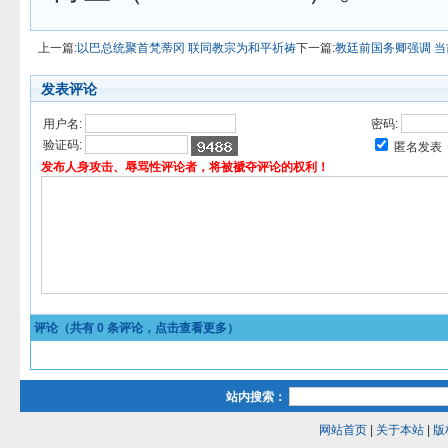
上一篇:
以巴总统聚首梵蒂冈 联同教宗为和平祈祷
下一篇:
教廷前国务卿强调 
发表评论
用户名:
密码:
验证码:
匿名发表
发布人身攻击、辱骂性评论者，将被褫夺评论的权利！
评论（共有
0
条评论，点击查看更多）
站内搜索：
网站首页
|
关于本站
|
版