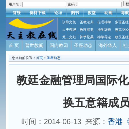
用户名：
密码：
答疑
资料下载
论坛
图书
教堂
动画
导航
训导文集
圣教法典
信理神学
多语圣经
天主教理
教理纲要
神学辞典
思高圣经
梵二文献
神学论集
神学导论
牧灵圣经
首 页
普世教闻
国内教闻
圣座动态
海外华人
社
您当前的位置：
首页
>
圣座动态
教廷金融管理局国际化
换五意籍成
时间：2014-06-13 来源：
香港