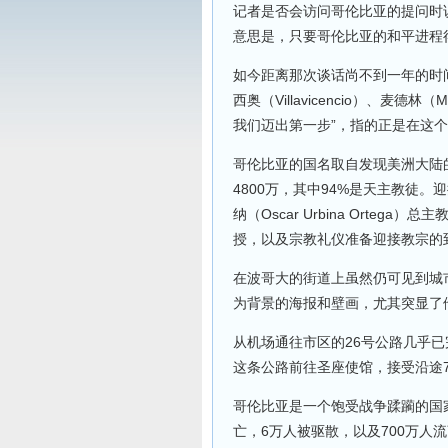
记者是否会访问哥伦比亚的提问时说
意思是，只要哥伦比亚的和平进程得
如今距离那次谈话尚不到一年的时间
西奥（Villavicencio）、麦德林
我们迈出第一步”，指的正是在这个
哥伦比亚的国名取自发现美洲大陆
4800万，其中94%是天主教徒
纳（Oscar Urbina Ort
授，以及宗教礼仪准备迎接教宗的
在波哥大的街道上虽然仍可见到城
为背景的海报和壁画，尤其突显了
从机场通往市区的26号公路几乎
这条公路前往圣座使馆，接受沿途
哥伦比亚是一个饱受战争蹂躏的国
亡，6万人被驱散，以及700万人