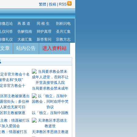
繁體
|
投稿
|
RSS
弥撒总论
再 慕 道
同 根 生
剖析闪电
礼仪问答
告解指南
辩护真理
圣月汇集
弥撒礼仪
大赦汇集
新答客问
宗教方志
文章
站内公告
进入资料站
讯
定非官方教会十
当局要求教会禁未成年
区郭主教被驱逐
以「独立」压制中国教
主教：情愿被打压
天津教区李思德主教逝