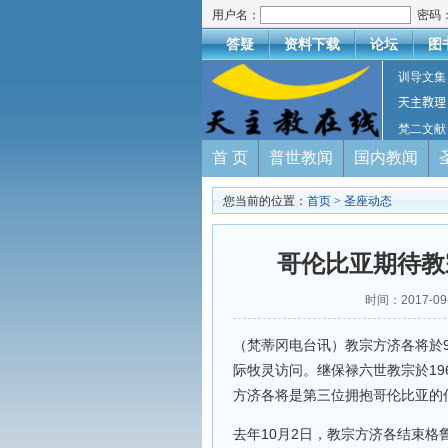
用户名：
密码
答疑
资料下载
论坛
图
训导文集
天主教理
梵二文献
首 页
普世教闻
国内教闻
您当前的位置：
首页
>
圣座动态
哥伦比亚期待教
时间：2017-
（梵蒂冈电台讯）教宗方济各将於9
际牧灵访问。继保禄六世教宗於19
方济各将是第三位拥抱哥伦比亚的
去年10月2日，教宗方济各结束