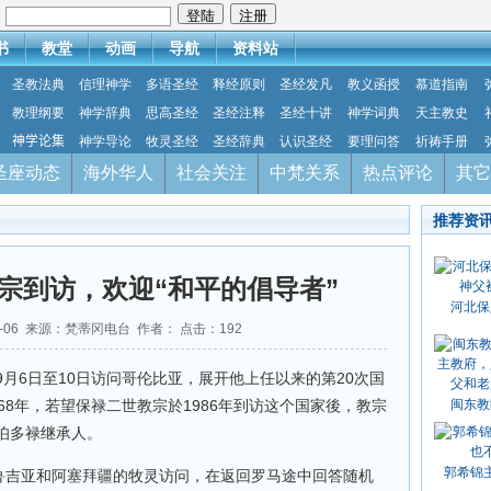
：
书
教堂
动画
导航
资料站
圣教法典
信理神学
多语圣经
释经原则
圣经发凡
教义函授
慕道指南
教理纲要
神学辞典
思高圣经
圣经注释
圣经十讲
神学词典
天主教史
神学论集
神学导论
牧灵圣经
圣经辞典
认识圣经
要理问答
祈祷手册
圣座动态
海外华人
社会关注
中梵关系
热点评论
其它
推荐资
宗到访，欢迎“和平的倡导者”
河北保
09-06 来源：梵蒂冈电台 作者： 点击：
192
月6日至10日访问哥伦比亚，展开他上任以来的第20次国
68年，若望保禄二世教宗於1986年到访这个国家後，教宗
闽东教
伯多禄继承人。
郭希锦
格鲁吉亚和阿塞拜疆的牧灵访问，在返回罗马途中回答随机