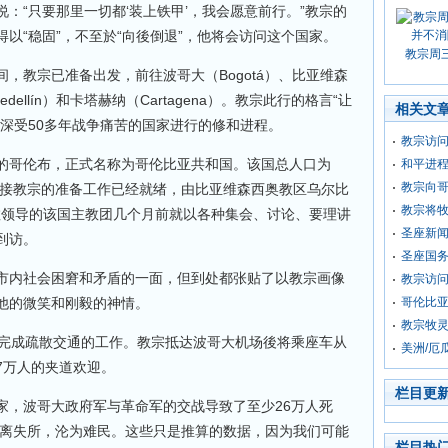
：“只要那里一切都‘装上铁甲’，我会愿意前行。”教宗的
以“稳固”，不至於“向後倒退”，他将会访问这个国家。
教宗周
，教宗已准备出发，前往波哥大（Bogotá）、比亚维森
（Medellín）和卡塔赫纳（Cartagena）。教宗此行的格言“让
相关文
深受50多年战争痛苦的国家进行的修和进程。
教宗访问
的哥伦布，正式名称为哥伦比亚共和国。该国总人口为
和平进
教宗向
。迎接教宗的准备工作已经就绪，由比亚维森西奥教区乌尔比
教宗将
ega）总主教领导的该国主教团几个月前就以各种集会、讨论、要理讲
圣座新
到访。
圣座国
市内社会困窘和矛盾的一面，但到处都张贴了以教宗画像
教宗访
他的微笑和刚毅的神情。
哥伦比
教宗牧
已完成疏散交通的工作。教宗抵达波哥大机场後将乘座车从
美洲/厄
7万人的夹道欢迎。
栏目更
家，波哥大政府军与革命军的交战导致了至少26万人死
流离失所，沦为难民。这些只是推算的数据，因为我们可能
栏目热