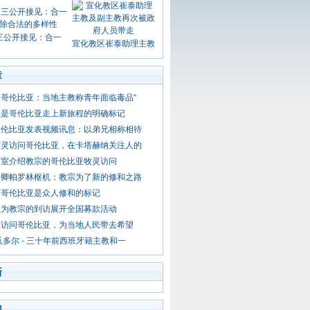
三公开接见：合一
宣化教区崔泰助理主教
章
哥伦比亚：当地主教称青年面临毒品“
程是哥伦比亚走上新旅程的明确标记
哥伦比亚发表视频讯息：以弟兄相称相待
牧灵访问哥伦比亚，在卡塔赫纳关注人的
闻室介绍教宗的哥伦比亚牧灵访问
务卿帕罗林枢机：教宗为了新的修和之路
问哥伦比亚是众人修和的标记
亚为教宗的到访展开全国募款活动
灵访问哥伦比亚，为当地人民带去希望
瓜多尔 - 三十年前西班牙籍主教和一
新
门