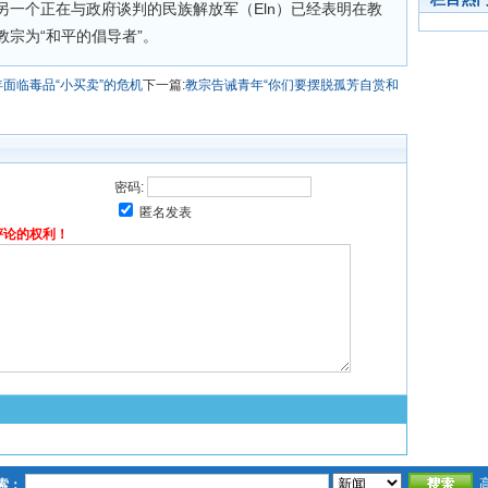
另一个正在与政府谈判的民族解放军（Eln）已经表明在教
宗为“和平的倡导者”。
面临毒品“小买卖”的危机
下一篇:
教宗告诫青年“你们要摆脱孤芳自赏和
密码:
匿名发表
评论的权利！
索：