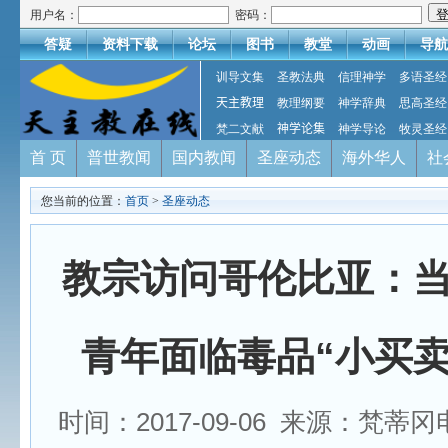
用户名：
密码：
答疑
资料下载
论坛
图书
教堂
动画
导航
训导文集
圣教法典
信理神学
多语圣经
天主教理
教理纲要
神学辞典
思高圣经
梵二文献
神学论集
神学导论
牧灵圣经
首 页
普世教闻
国内教闻
圣座动态
海外华人
社
您当前的位置：
首页
>
圣座动态
教宗访问哥伦比亚：
青年面临毒品“小买卖
时间：2017-09-06 来源：梵蒂