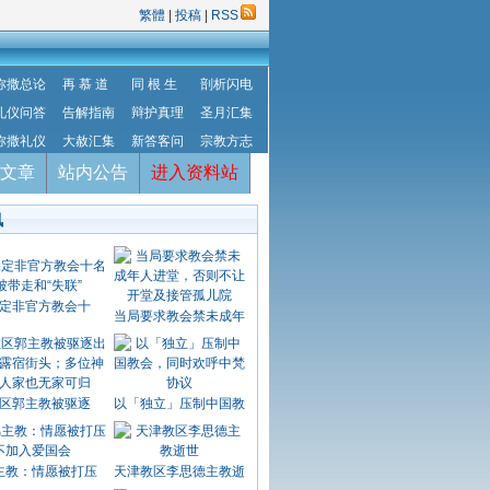
繁體
|
投稿
|
RSS
弥撒总论
再 慕 道
同 根 生
剖析闪电
礼仪问答
告解指南
辩护真理
圣月汇集
弥撒礼仪
大赦汇集
新答客问
宗教方志
文章
站内公告
进入资料站
讯
定非官方教会十
当局要求教会禁未成年
区郭主教被驱逐
以「独立」压制中国教
主教：情愿被打压
天津教区李思德主教逝