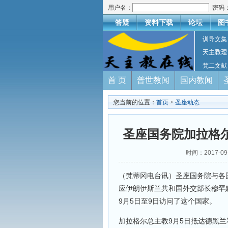
用户名：
密码
答疑
资料下载
论坛
图
训导文集
天主教理
梵二文献
首 页
普世教闻
国内教闻
您当前的位置：
首页
>
圣座动态
圣座国务院加拉格
时间：2017-
（梵蒂冈电台讯）圣座国务院与各国关系
应伊朗伊斯兰共和国外交部长穆罕默德·贾
9月5日至9日访问了这个国家。
加拉格尔总主教9月5日抵达德黑兰