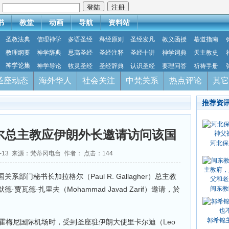
：
书
教堂
动画
导航
资料站
圣教法典
信理神学
多语圣经
释经原则
圣经发凡
教义函授
慕道指南
教理纲要
神学辞典
思高圣经
圣经注释
圣经十讲
神学词典
天主教史
神学论集
神学导论
牧灵圣经
圣经辞典
认识圣经
要理问答
祈祷手册
圣座动态
海外华人
社会关注
中梵关系
热点评论
其它
推荐资
尔总主教应伊朗外长邀请访问该国
河北保
09-13 来源：梵蒂冈电台 作者： 点击：
144
部门秘书长加拉格尔（Paul R. Gallagher）总主教
瓦德·扎里夫（Mohammad Javad Zarif）邀请，於
闽东教
郭希锦
霍梅尼国际机场时，受到圣座驻伊朗大使里卡尔迪（Leo