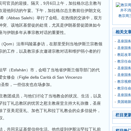
部礼宾司官员的迎接。隔天，9月6日上午，加拉格尔总主教与
欢迎他到访的午宴。下午，加拉格尔总主教前往伊朗文化
教宗周
（Abbas Salehi）举行了会晤。在热情的交谈中，双方
冲突、该地区基督徒的处境，尤其是伊朗基督徒团体如今
相关文
座与伊朗多年从事宗教对话的重要性。
圣座国
姆（Qom）法蒂玛陵墓参访，在那里受到当地伊斯兰宗教领
圣座国
宗的工作，以及教宗多次邀请宗教对话和维护弱小者的行
教廷改
教宗任
圣座国务
罕（Esfahān）市，会晤了当地省伊斯兰领导部门的代
圣座国
lie della Carità di San Vincenzo
教宗视察
持弥撒圣祭，一些信友也在场参加。
教宗任命
圣座国
朗主教团成员，与他们讨论了当地教会的状况、生活，以及
美国籍
罕拉丁礼总教区的忧苦之慰主教座堂主持大礼弥撒，圣座
除了亚美尼亚礼、加色丁礼和拉丁礼教会的众多信徒外，
栏目更
仪。
结，共同见证基督信仰生活。他也提到伊斯法罕拉丁礼前
栏目热