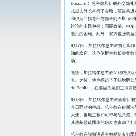
Boccardi）总主教和伊朗外交
扎里夫外长举行了会晤，随後共进
和伊斯兰指导部与部长阿巴斯·萨利希
讨论的主题包括：国际政治、中东
遇到的困难。此外，双方也强调圣
9月7日，加拉格尔总主教前往库
袖的欢迎。这位伊斯兰教长称赞教
动。
随後，加拉格尔总主教又到访伊斯法
表。之後，他也探访了圣味增爵仁爱女修会（Fig
de’Paoli），在那里为她们主
9月8日，加拉格尔总主教会晤伊
今日面对的挑战。总主教在伊斯法
大使、当地主教和司铎与他共祭。
其他基督徒团体的信友也参加了礼
总主教在弥撒讲道中勉励信友们团