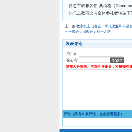
任总主教雅各伯·桑塔格（Giacomo
尔总主教再次向全体参礼者转达了
上一篇:
教宗机上记者会：哥伦比亚和平进
和平聚会：宗教开启和平之路
发表评论
用户名:
验证码:
发布人身攻击、辱骂性评论者，将被褫夺
评论（共有
0
条评论，点击查看更多）