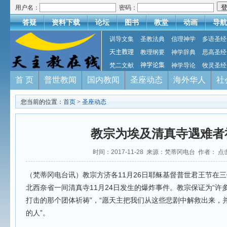
用户名：
密码：
答疑
资料下载
论坛
图书
教堂
动画
导航
训导文集
圣教法典
信理神学
多语圣经
天主教理
教理纲要
神学辞典
思高圣经
梵二文献
神学论集
神学导论
牧灵圣经
首 页
普世教闻
国内教闻
圣座动态
海外华人
社
您当前的位置：
首页
>
圣座动态
教宗为埃及清真寺遇难者
时间：2017-11-28 来源：梵蒂冈电台 作者： 点
（梵蒂冈电台讯）教宗方济各11月26日耶稣基督普世君王节在
北西奈省一间清真寺11月24日发生的爆炸事件。教宗保证为“许
打击的那个团体祈祷”，“愿天主把我们从这些悲剧中解救出来，
的人”。