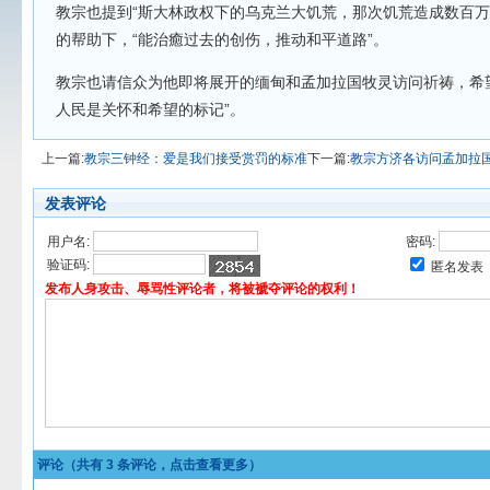
教宗也提到“斯大林政权下的乌克兰大饥荒，那次饥荒造成数百万
的帮助下，“能治癒过去的创伤，推动和平道路”。
教宗也请信众为他即将展开的缅甸和孟加拉国牧灵访问祈祷，希
人民是关怀和希望的标记”。
上一篇:
教宗三钟经：爱是我们接受赏罚的标准
下一篇:
教宗方济各访问孟加拉
发表评论
用户名:
密码:
验证码:
匿名发表
发布人身攻击、辱骂性评论者，将被褫夺评论的权利！
评论（共有
3
条评论，点击查看更多）