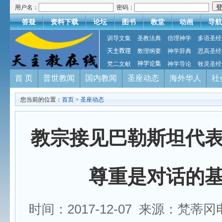
用户名：
密码：
答疑
资料下载
论坛
图书
教堂
动画
导航
训导文集
圣教法典
信理神学
多语圣经
天主教理
教理纲要
神学辞典
思高圣经
梵二文献
神学论集
神学导论
牧灵圣经
首 页
普世教闻
国内教闻
圣座动态
海外华人
社
您当前的位置：
首页
>
圣座动态
教宗接见巴勒斯坦代
尊重是对话的
时间：2017-12-07 来源：梵蒂