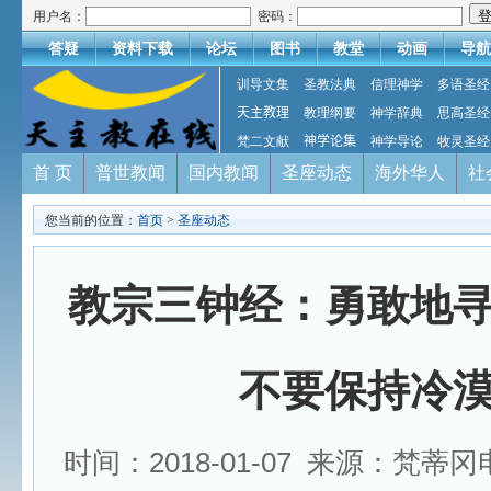
用户名：
密码：
答疑
资料下载
论坛
图书
教堂
动画
导航
训导文集
圣教法典
信理神学
多语圣经
天主教理
教理纲要
神学辞典
思高圣经
梵二文献
神学论集
神学导论
牧灵圣经
首 页
普世教闻
国内教闻
圣座动态
海外华人
社
您当前的位置：
首页
>
圣座动态
教宗三钟经：勇敢地
不要保持冷
时间：2018-01-07 来源：梵蒂