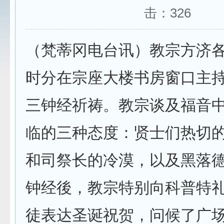
击：
326
（梵蒂冈电台讯）教宗方济各
时分在宗座大楼书房窗口主
三钟经祈祷。教宗谈及福音
临的三种态度：贤士们热切
和司祭长的冷漠，以及黑落
钟经後，教宗特别向科普特
徒表达圣诞祝贺，问候了广