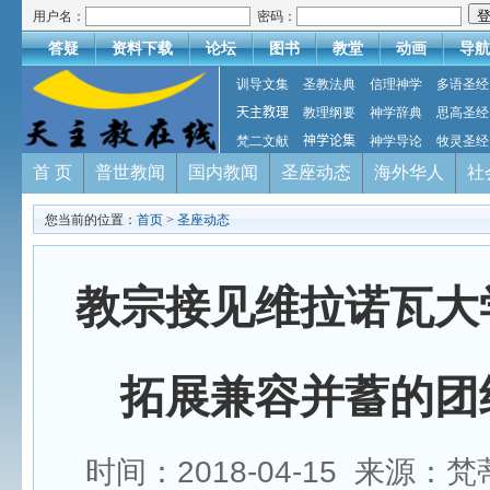
用户名：
密码：
答疑
资料下载
论坛
图书
教堂
动画
导航
训导文集
圣教法典
信理神学
多语圣经
天主教理
教理纲要
神学辞典
思高圣经
梵二文献
神学论集
神学导论
牧灵圣经
首 页
普世教闻
国内教闻
圣座动态
海外华人
社
您当前的位置：
首页
>
圣座动态
教宗接见维拉诺瓦大
拓展兼容并蓄的团
时间：2018-04-15 来源：